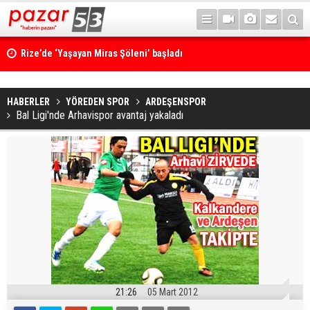
Rize’de ‘Yaşayan Miras Şöleni’ başladı
HABERLER
YÖREDEN SPOR
ARDEŞENSPOR
Bal Ligi'nde Arhavispor avantaj yakaladı
21:26
05 Mart 2012