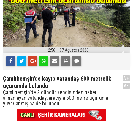
12:56
07 Ağustos 2026
Çamlıhemşin'de kayıp vatandaş 600 metrelik
A+
uçurumda bulundu
A-
Çamlıhemşin'de 2 gündür kendisinden haber
alınamayan vatandaş, aracıyla 600 metre uçuruma
yuvarlanmış halde bulundu