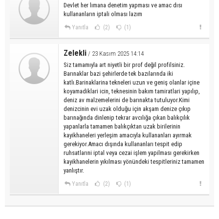
Devlet her lımana denetim yapması ve amac dısı
kullananların iptali olması lazım
Yanıtla
(2)
(1)
Zelekli
/ 23 Kasım 2025 14:14
Siz tamamıyla art niyetli bir prof değil profilsiniz.
Barınaklar bazi şehirlerde tek bazılarında iki
katlı.Barinaklarina tekneleri uzun ve geniş olanlar içine
koyamadiklari icin, teknesinin bakım tamiratlari yapılıp,
deniz av malzemelerini de barınakta tutuluyor.Kimi
denizcinin evi uzak olduğu için akşam denize çıkıp
barınağında dinlenip tekrar avcılığa çıkan balıkçılık
yapanlarla tamamen balıkçıktan uzak birilerinin
kayikhaneleri yerleşim amacıyla kullananları ayırmak
gerekiyor.Amacı dışında kullananları tespit edip
ruhsatlarıni iptal veya cezai işlem yapilması gerekirken
kayikhanelerin yıkılması yönündeki tespitleriniz tamamen
yanlıştır.
Yanıtla
(2)
(1)