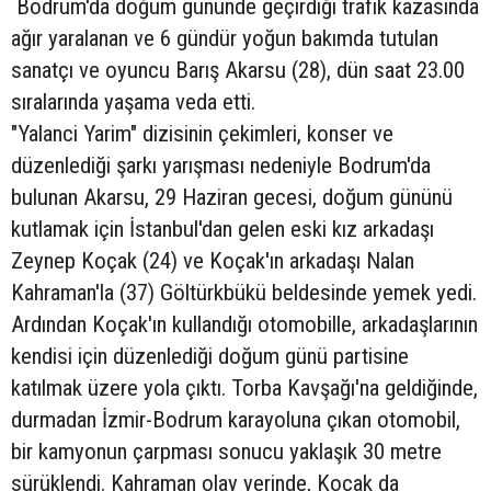
Bodrum'da doğum gününde geçirdiği trafik kazasında
ağır yaralanan ve 6 gündür yoğun bakımda tutulan
sanatçı ve oyuncu Barış Akarsu (28), dün saat 23.00
sıralarında yaşama veda etti.
"Yalanci Yarim" dizisinin çekimleri, konser ve
düzenlediği şarkı yarışması nedeniyle Bodrum'da
bulunan Akarsu, 29 Haziran gecesi, doğum gününü
kutlamak için İstanbul'dan gelen eski kız arkadaşı
Zeynep Koçak (24) ve Koçak'ın arkadaşı Nalan
Kahraman'la (37) Göltürkbükü beldesinde yemek yedi.
Ardından Koçak'ın kullandığı otomobille, arkadaşlarının
kendisi için düzenlediği doğum günü partisine
katılmak üzere yola çıktı. Torba Kavşağı'na geldiğinde,
durmadan İzmir-Bodrum karayoluna çıkan otomobil,
bir kamyonun çarpması sonucu yaklaşık 30 metre
sürüklendi. Kahraman olay yerinde, Koçak da