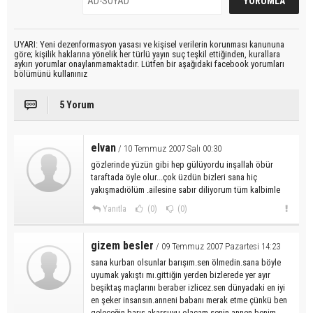
UYARI: Yeni dezenformasyon yasası ve kişisel verilerin korunması kanununa
göre; kişilik haklarına yönelik her türlü yayın suç teşkil ettiğinden, kurallara
aykırı yorumlar onaylanmamaktadır. Lütfen bir aşağıdaki facebook yorumları
bölümünü kullanınız
5 Yorum
elvan
/ 10 Temmuz 2007 Salı 00:30
gözlerinde yüzün gibi hep gülüyordu inşallah öbür
taraftada öyle olur...çok üzdün bizleri sana hiç
yakışmadıölüm .ailesine sabır diliyorum tüm kalbimle
Yanıtla
(0)
(0)
gizem besler
/ 09 Temmuz 2007 Pazartesi 14:23
sana kurban olsunlar barışım.sen ölmedin.sana böyle
uyumak yakıştı mı.gittiğin yerden bizlerede yer ayır
beşiktaş maçlarını beraber izlicez.sen dünyadaki en iyi
en şeker insansın.anneni babanı merak etme çünkü ben
geleceğin barış akarsuyu olacam.senin annen benim