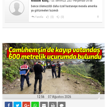
emine kılıç
/ 05 Temmuz 2007 Perşembe 09:48
bence ölemezddi daha özel hastaneye mesela amerika
ya götürmeleri lazımdı
Yanıtla
(0)
(0)
12:56
07 Ağustos 2026