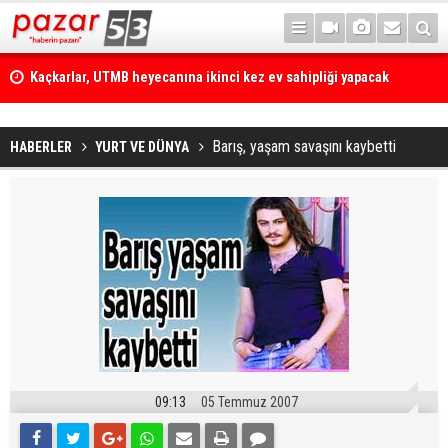
Kaçkarlar, UTMB heyecanına ikinci kez ev sahipliği yapacak
Barış, yaşam savaşını kaybetti
HABERLER
YURT VE DÜNYA
09:13
05 Temmuz 2007