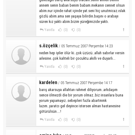
annem senin baban benim babam.mekanın cennet olsun
abim.nur içinde rahat içinde yat.seni hiç unutmicaz.ıslak
gözlü abim.ama sen yaşaya bilirdin.başını o arabayı
süren kız yaktı abim.bizim yüreğimizide yaktı.
Yanıtla
(0)
(0)
s.özçelik
/ 05 Temmuz 2007 Perşembe 14:23
neden hep iyiler ölür ki..çok üzücü..allah sabırlar versin
ailesine..çok kaliteli bir çocuktu.akıllı ve duyarlı...
Yanıtla
(0)
(0)
kardelen
/ 05 Temmuz 2007 Perşembe 14:17
barış akarsuya allahtan rahmet diliyorum..arkdaşım
sence ölmezdi die bir yorum olmaz..biz insanlara buna
yorum yapamayız..sebepleri fazla abartmmk
lazım..yaratcı gel deyince istersen alman hastanesine
götürülsün....!
Yanıtla
(0)
(0)