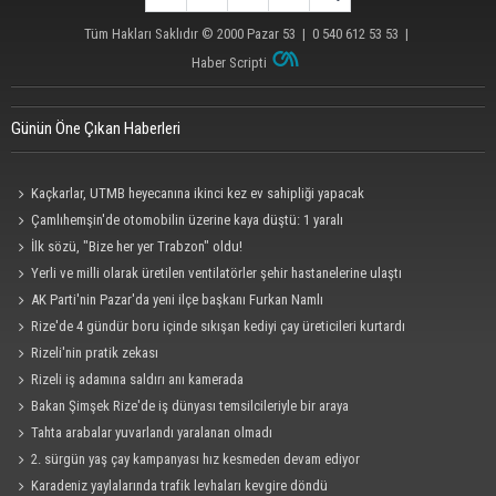
Tüm Hakları Saklıdır © 2000
Pazar 53
| 0 540 612 53 53 |
Haber Scripti
Günün Öne Çıkan Haberleri
Kaçkarlar, UTMB heyecanına ikinci kez ev sahipliği yapacak
Çamlıhemşin'de otomobilin üzerine kaya düştü: 1 yaralı
İlk sözü, "Bize her yer Trabzon" oldu!
Yerli ve milli olarak üretilen ventilatörler şehir hastanelerine ulaştı
AK Parti'nin Pazar'da yeni ilçe başkanı Furkan Namlı
Rize'de 4 gündür boru içinde sıkışan kediyi çay üreticileri kurtardı
Rizeli'nin pratik zekası
Rizeli iş adamına saldırı anı kamerada
Bakan Şimşek Rize'de iş dünyası temsilcileriyle bir araya
Tahta arabalar yuvarlandı yaralanan olmadı
2. sürgün yaş çay kampanyası hız kesmeden devam ediyor
Karadeniz yaylalarında trafik levhaları kevgire döndü