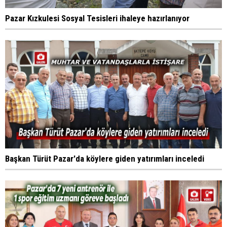
Pazar Kızkulesi Sosyal Tesisleri ihaleye hazırlanıyor
Başkan Türüt Pazar'da köylere giden yatırımları inceledi