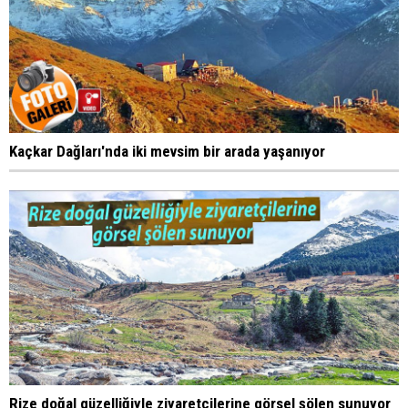
Kaçkar Dağları'nda iki mevsim bir arada yaşanıyor
Rize doğal güzelliğiyle ziyaretçilerine görsel şölen sunuyor