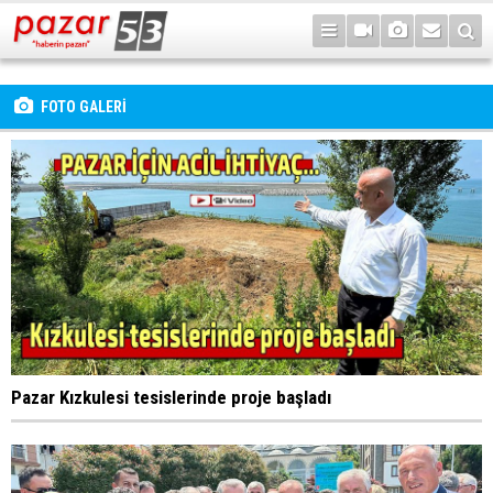
FOTO GALERİ
Pazar Kızkulesi tesislerinde proje başladı