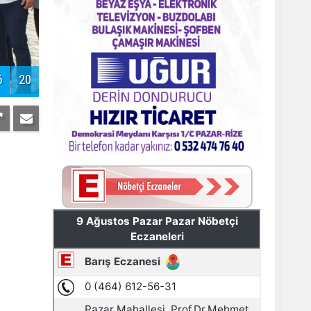
Pazar'daki bayramlaşmada projeler
tartışıldı
8
20
AYDER'E BAKANLIK KORUMASI