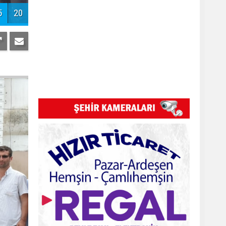
7
20
Pazar Kızkulesi tesislerinde proje
başladı