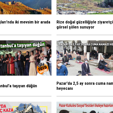
ları'nda iki mevsim bir arada
Rize doğal güzelliğiyle ziyaretç
görsel şölen sunuyor
Pazar'da 2,5 ay sonra cuma na
tanbul'a taşıyan düğün
heyecanı