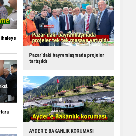
 ihaleye
Pazar'daki bayramlaşmada projeler
tartışıldı
rlara
AYDER'E BAKANLIK KORUMASI