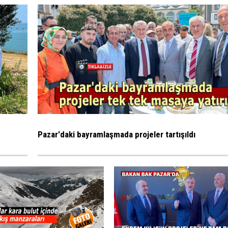
Pazar'daki bayramlaşmada projeler tartışıldı