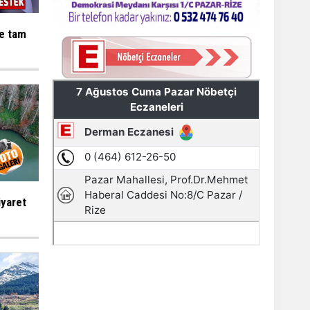
ne tam
iyaret