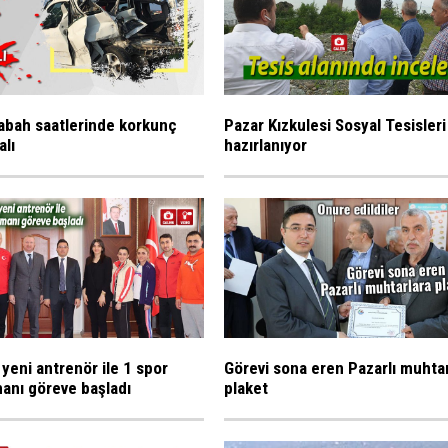
abah saatlerinde korkunç
Pazar Kızkulesi Sosyal Tesisleri
alı
hazırlanıyor
 yeni antrenör ile 1 spor
Görevi sona eren Pazarlı muhta
anı göreve başladı
plaket