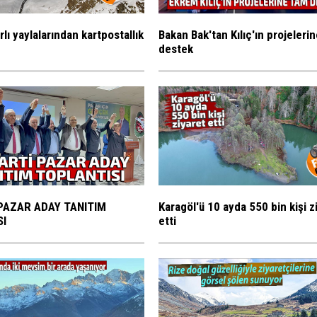
rlı yaylalarından kartpostallık
Bakan Bak'tan Kılıç'ın projeleri
destek
PAZAR ADAY TANITIM
Karagöl'ü 10 ayda 550 bin kişi z
SI
etti