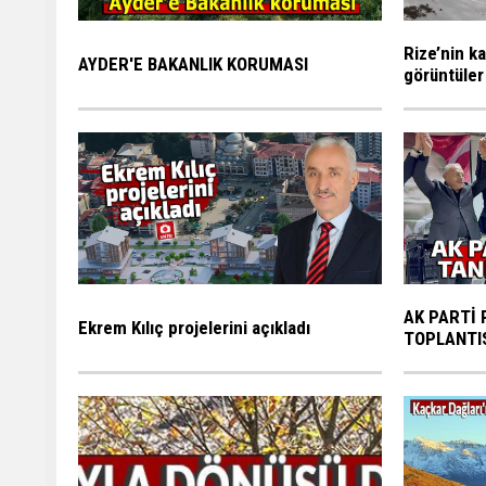
Rize’nin ka
AYDER'E BAKANLIK KORUMASI
görüntüler
AK PARTİ 
Ekrem Kılıç projelerini açıkladı
TOPLANTI