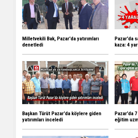
Milletvekili Bak, Pazar'da yatırımları
Pazar'da s
denetledi
kaza: 4 yar
Başkan Türüt Pazar'da köylere giden
Pazar'da 7
yatırımları inceledi
eğitim uzm