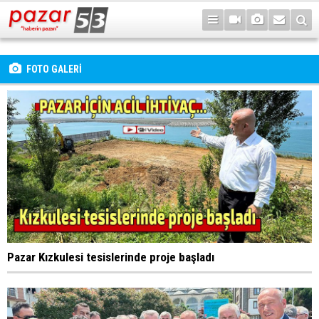
FOTO GALERİ
Pazar Kızkulesi tesislerinde proje başladı