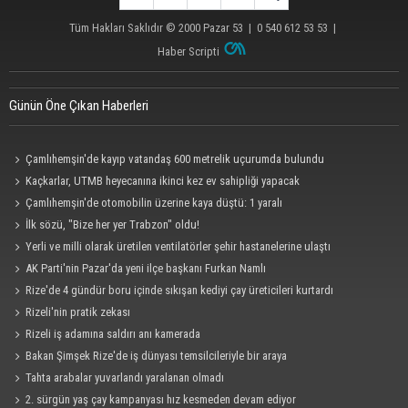
Tüm Hakları Saklıdır © 2000
Pazar 53
| 0 540 612 53 53 |
Haber Scripti
Günün Öne Çıkan Haberleri
Çamlıhemşin'de kayıp vatandaş 600 metrelik uçurumda bulundu
Kaçkarlar, UTMB heyecanına ikinci kez ev sahipliği yapacak
Çamlıhemşin'de otomobilin üzerine kaya düştü: 1 yaralı
İlk sözü, "Bize her yer Trabzon" oldu!
Yerli ve milli olarak üretilen ventilatörler şehir hastanelerine ulaştı
AK Parti'nin Pazar'da yeni ilçe başkanı Furkan Namlı
Rize'de 4 gündür boru içinde sıkışan kediyi çay üreticileri kurtardı
Rizeli'nin pratik zekası
Rizeli iş adamına saldırı anı kamerada
Bakan Şimşek Rize'de iş dünyası temsilcileriyle bir araya
Tahta arabalar yuvarlandı yaralanan olmadı
2. sürgün yaş çay kampanyası hız kesmeden devam ediyor