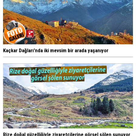
Kaçkar Dağları'nda iki mevsim bir arada yaşanıyor
Rize doğal güzelliğiyle ziyaretçilerine görsel şölen sunuyor