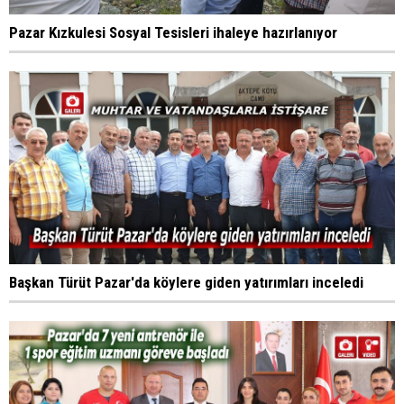
Pazar Kızkulesi Sosyal Tesisleri ihaleye hazırlanıyor
Başkan Türüt Pazar'da köylere giden yatırımları inceledi