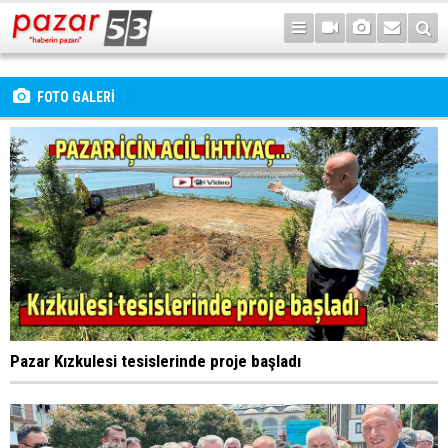
FOTO GALERİ
Pazar Kızkulesi tesislerinde proje başladı