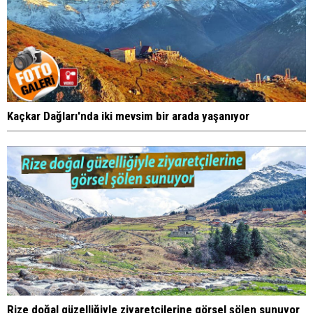
Kaçkar Dağları'nda iki mevsim bir arada yaşanıyor
Rize doğal güzelliğiyle ziyaretçilerine görsel şölen sunuyor