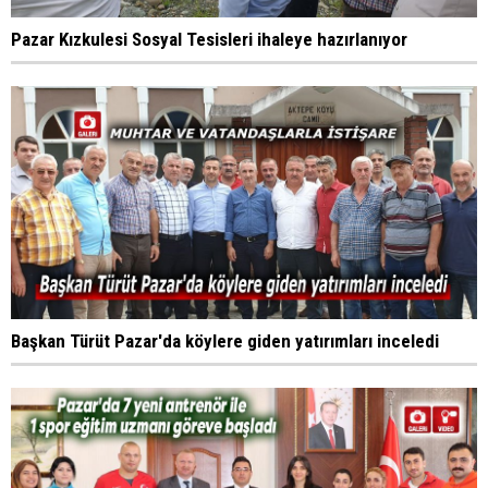
Pazar Kızkulesi Sosyal Tesisleri ihaleye hazırlanıyor
Başkan Türüt Pazar'da köylere giden yatırımları inceledi