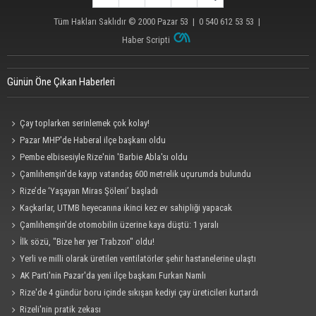
Tüm Hakları Saklıdır © 2000
Pazar 53
| 0 540 612 53 53 |
Haber Scripti
Günün Öne Çıkan Haberleri
Çay toplarken serinlemek çok kolay!
Pazar MHP'de Haberal ilçe başkanı oldu
Pembe elbisesiyle Rize'nin 'Barbie Abla'sı oldu
Çamlıhemşin'de kayıp vatandaş 600 metrelik uçurumda bulundu
Rize’de ‘Yaşayan Miras Şöleni’ başladı
Kaçkarlar, UTMB heyecanına ikinci kez ev sahipliği yapacak
Çamlıhemşin'de otomobilin üzerine kaya düştü: 1 yaralı
İlk sözü, "Bize her yer Trabzon" oldu!
Yerli ve milli olarak üretilen ventilatörler şehir hastanelerine ulaştı
AK Parti'nin Pazar'da yeni ilçe başkanı Furkan Namlı
Rize'de 4 gündür boru içinde sıkışan kediyi çay üreticileri kurtardı
Rizeli'nin pratik zekası