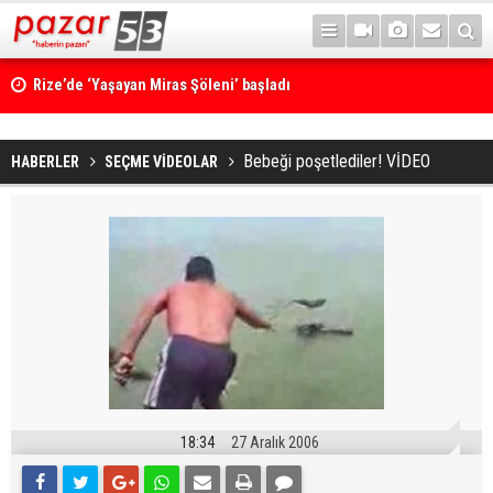
Rize’de ‘Yaşayan Miras Şöleni’ başladı
Bebeği poşetlediler! VİDEO
HABERLER
SEÇME VİDEOLAR
18:34
27 Aralık 2006