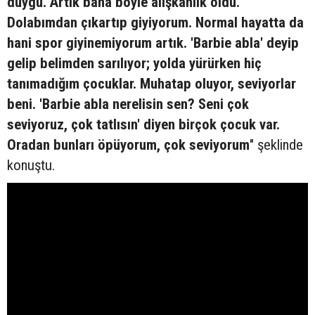
duygu. Artık bana böyle alışkanlık oldu.
Dolabımdan çıkartıp giyiyorum. Normal hayatta da
hani spor giyinemiyorum artık. 'Barbie abla' deyip
gelip belimden sarılıyor; yolda yürürken hiç
tanımadığım çocuklar. Muhatap oluyor, seviyorlar
beni. 'Barbie abla nerelisin sen? Seni çok
seviyoruz, çok tatlısın' diyen birçok çocuk var.
Oradan bunları öpüyorum, çok seviyorum
" şeklinde
konuştu.