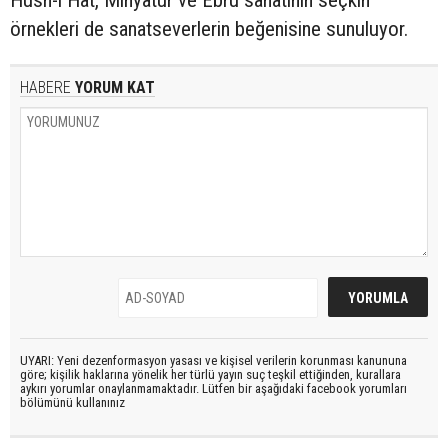
Hüsn-i Hat, Minyatür ve Ebru sanatının seçkin
örnekleri de sanatseverlerin beğenisine sunuluyor.
HABERE
YORUM KAT
UYARI: Yeni dezenformasyon yasası ve kişisel verilerin korunması kanununa
göre; kişilik haklarına yönelik her türlü yayın suç teşkil ettiğinden, kurallara
aykırı yorumlar onaylanmamaktadır. Lütfen bir aşağıdaki facebook yorumları
bölümünü kullanınız