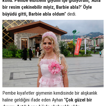
konu. Pembe elbisemi giydim işe gidiyorum, 'Abla
bir resim çekinebilir miyiz, Barbie abla?' Öyle
büyüdü gitti, Barbie abla oldum"
dedi.
Pembe kıyafetler giymenin kendisinde bir alışkanlık
haline geldiğini ifade eden Ayhan "
Çok güzel bir