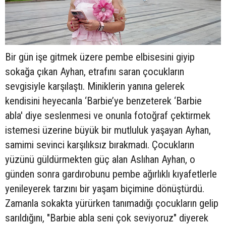
Bir gün işe gitmek üzere pembe elbisesini giyip
sokağa çıkan Ayhan, etrafını saran çocukların
sevgisiyle karşılaştı. Miniklerin yanına gelerek
kendisini heyecanla ‘Barbie’ye benzeterek ‘Barbie
abla' diye seslenmesi ve onunla fotoğraf çektirmek
istemesi üzerine büyük bir mutluluk yaşayan Ayhan,
samimi sevinci karşılıksız bırakmadı. Çocukların
yüzünü güldürmekten güç alan Aslıhan Ayhan, o
günden sonra gardırobunu pembe ağırlıklı kıyafetlerle
yenileyerek tarzını bir yaşam biçimine dönüştürdü.
Zamanla sokakta yürürken tanımadığı çocukların gelip
sarıldığını, "Barbie abla seni çok seviyoruz" diyerek