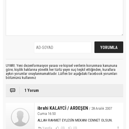
UYARI: Yeni dezenformasyon yasası ve kişisel verilerin korunması kanununa
göre; kişilik haklarına yönelik her türlü yayın suç teşkil ettiğinden, kurallara
aykırı yorumlar onaylanmamaktadır. Lütfen bir aşağıdaki facebook yorumları
bölümünü kullanınız
1 Yorum
ibrahi KALAYCİ / ARDEŞEN
/ 28 Aralık 2007
Cuma 16:50
ALLAH RAHMET EYLESİN MEKANI CENNET OLSUN.
Yanıtla
(0)
(0)