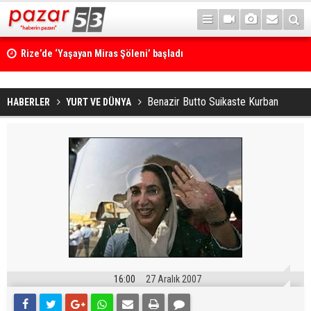
Rize’de ‘Yaşayan Miras Şöleni’ başladı
Benazir Butto Suikaste Kurban
HABERLER
YURT VE DÜNYA
16:00
27 Aralık 2007