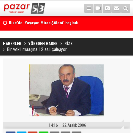
Rize’de ‘Yaşayan Miras Şöleni’ başladı
HABERLER
YÖREDEN HABER
RİZE
Bir vekil maaşına 12 asıl çalışıyor
14:16
22 Aralık 2006