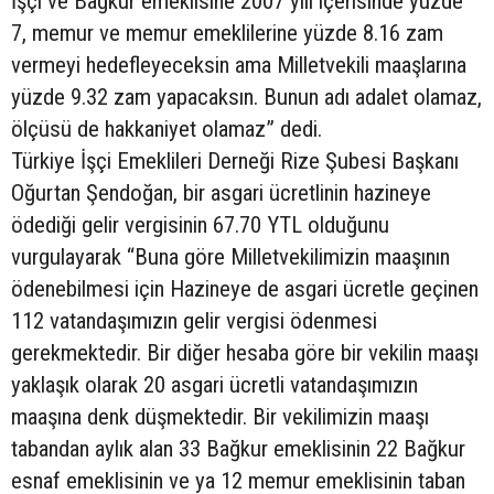
İşçi ve Bağkur emeklisine 2007 yılı içerisinde yüzde
7, memur ve memur emeklilerine yüzde 8.16 zam
vermeyi hedefleyeceksin ama Milletvekili maaşlarına
yüzde 9.32 zam yapacaksın. Bunun adı adalet olamaz,
ölçüsü de hakkaniyet olamaz” dedi.
Türkiye İşçi Emeklileri Derneği Rize Şubesi Başkanı
Oğurtan Şendoğan, bir asgari ücretlinin hazineye
ödediği gelir vergisinin 67.70 YTL olduğunu
vurgulayarak “Buna göre Milletvekilimizin maaşının
ödenebilmesi için Hazineye de asgari ücretle geçinen
112 vatandaşımızın gelir vergisi ödenmesi
gerekmektedir. Bir diğer hesaba göre bir vekilin maaşı
yaklaşık olarak 20 asgari ücretli vatandaşımızın
maaşına denk düşmektedir. Bir vekilimizin maaşı
tabandan aylık alan 33 Bağkur emeklisinin 22 Bağkur
esnaf emeklisinin ve ya 12 memur emeklisinin taban