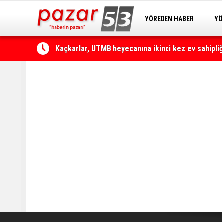
YÖREDEN HABER
YÖ
Kaçkarlar, UTMB heyecanına ikinci kez ev sahipli
PAZAR KAMERA
RİZ
Çamlıhemşin'de otomobilin üzerine kaya düştü: 1 