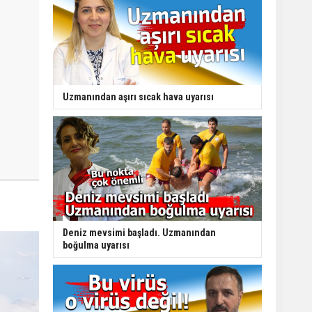
Uzmanından aşırı sıcak hava uyarısı
Deniz mevsimi başladı. Uzmanından
boğulma uyarısı