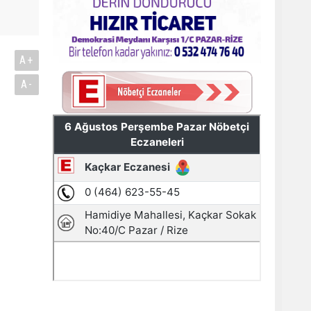
A+
A-