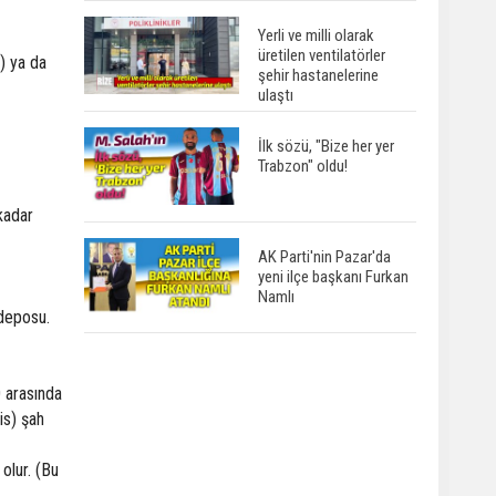
Yerli ve milli olarak
üretilen ventilatörler
) ya da
şehir hastanelerine
ulaştı
İlk sözü, "Bize her yer
Trabzon" oldu!
kadar
AK Parti'nin Pazar'da
yeni ilçe başkanı Furkan
Namlı
 deposu.
0 arasında
tis) şah
olur. (Bu