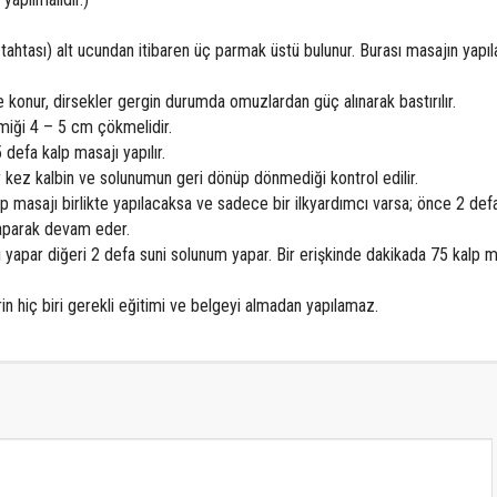
tahtası) alt ucundan itibaren üç parmak üstü bulunur. Burası masajın yapıl
te konur, dirsekler gergin durumda omuzlardan güç alınarak bastırılır.
emiği 4 –
5 cm çökmelidir.
 defa kalp masajı yapılır.
ir kez kalbin ve solunumun geri dönüp dönmediği kontrol edilir.
masajı birlikte yapılacaksa ve sadece bir ilkyardımcı varsa; önce 2 defa
aparak devam eder.
jı yapar diğeri 2 defa suni solunum yapar. Bir erişkinde dakikada 75 kalp 
in hiç biri gerekli eğitimi ve belgeyi almadan yapılamaz.