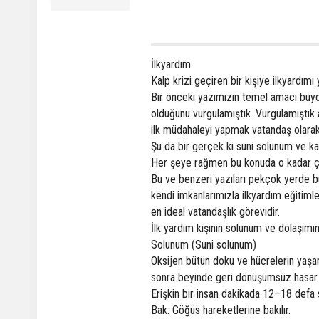
İlkyardım
Kalp krizi geçiren bir kişiye ilkyardım
Bir önceki yazımızın temel amacı buyd
olduğunu vurgulamıştık. Vurgulamıştık 
ilk müdahaleyi yapmak vatandaş olarak
Şu da bir gerçek ki suni solunum ve kal
Her şeye rağmen bu konuda o kadar çok 
Bu ve benzeri yazıları pekçok yerde bul
kendi imkanlarımızla ilkyardım eğitimle
en ideal vatandaşlık görevidir.
İlk yardım kişinin solunum ve dolaşımın
Solunum (Suni solunum)
Oksijen bütün doku ve hücrelerin yaşama
sonra beyinde geri dönüşümsüz hasar 
Erişkin bir insan dakikada 12–18 defa so
Bak: Göğüs hareketlerine bakılır.