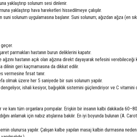
una yaklaştırıp solunum sesi dinlenir.
nuna yaklaştırıp hava hareketleri hissedilmeye çalışılır.
n suni solunum uygulamasına başlanır. Suni solunum; ağızdan ağza (en sık
 geçer.
şaret parmakları hastanın burun deliklerini kapatır.
ve ağzını hastanın açık olan ağzına direkt dayayarak nefesini verebileceği 
a dilinin geri kaçmamasına da dikkat edilir.
s vermesine fırsat tanır.
efa olmak üzere her 5 saniyede bir suni solunum yapılır.
 dengeliyor, ishali kesiyor, bağışıklık sistemini güçlendiriyor ve C vitamini
rur ve kanı tüm organlara pompalar. Erişkin bir insanın kalbi dakikada 60–8
adığını anlamak için nabız atışlarına bakılır. En iyi boyunda bulunan (A. Caro
min olunursa yapılır. Çalışan kalbe yapılan masaj kalbin durmasına neden 
yapılmalıdır.)