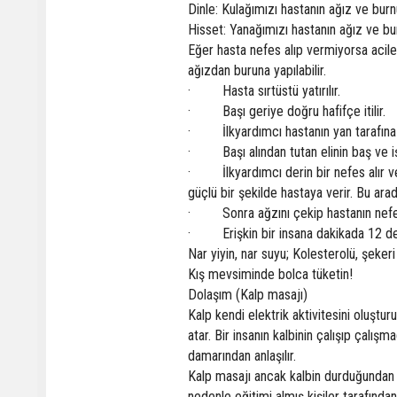
Dinle: Kulağımızı hastanın ağız ve burn
Hisset: Yanağımızı hastanın ağız ve bur
Eğer hasta nefes alıp vermiyorsa acile
ağızdan buruna yapılabilir.
·
Hasta sırtüstü yatırılır.
·
Başı geriye doğru hafifçe itilir.
·
İlkyardımcı hastanın yan tarafına
·
Başı alından tutan elinin baş ve i
·
İlkyardımcı derin bir nefes alır 
güçlü bir şekilde hastaya verir. Bu arad
·
Sonra ağzını çekip hastanın nefe
·
Erişkin bir insana dakikada 12 d
Nar yiyin, nar suyu; Kolesterolü, şekeri
Kış mevsiminde bolca tüketin!
Dolaşım (Kalp masajı)
Kalp kendi elektrik aktivitesini oluştu
atar. Bir insanın kalbinin çalışıp çalışm
damarından anlaşılır.
Kalp masajı ancak kalbin durduğundan e
nedenle eğitimi almış kişiler tarafından 