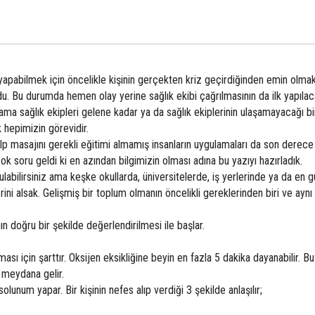
ı yapabilmek için öncelikle kişinin gerçekten kriz geçirdiğinden emin olmak
u. Bu durumda hemen olay yerine sağlık ekibi çağrılmasının da ilk yapıla
ama sağlık ekipleri gelene kadar ya da sağlık ekiplerinin ulaşamayacağı b
 hepimizin görevidir.
p masajını gerekli eğitimi almamış insanların uygulamaları da son derece y
soru geldi ki en azından bilgimizin olması adına bu yazıyı hazırladık.
abilirsiniz ama keşke okullarda, üniversitelerde, iş yerlerinde ya da en g
rini alsak. Gelişmiş bir toplum olmanın öncelikli gereklerinden biri ve ay
ın doğru bir şekilde değerlendirilmesi ile başlar.
sı için şarttır. Oksijen eksikliğine beyin en fazla 5 dakika dayanabilir. B
meydana gelir.
lunum yapar. Bir kişinin nefes alıp verdiği 3 şekilde anlaşılır;