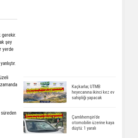
 gerekir.
cak şey
ir yerde
anlıştır.
üzeli
nı zamanda
Kaçkarlar, UTMB
heyecanına ikinci kez ev
sahipliği yapacak
u süreden
Çamlıhemşin'de
otomobilin üzerine kaya
düştü: 1 yaralı