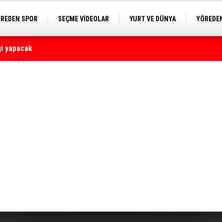
REDEN SPOR
SEÇME VİDEOLAR
YURT VE DÜNYA
YÖREDEN
ği yapacak
E KAMERA
yaralı