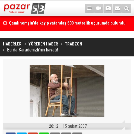
Çamlıhemşin'de kayıp vatandaş 600 metrelik uçurumda bulundu
HABERLER
YÖREDEN HABER
TRABZON
Bu da Karadenizli'nin hayatı!
20:12
15 Şubat 2007