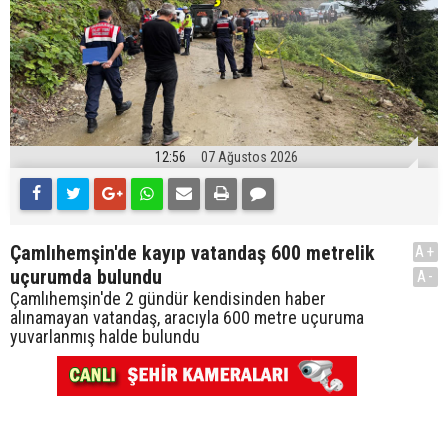
12:56
07 Ağustos 2026
Çamlıhemşin'de kayıp vatandaş 600 metrelik
A+
uçurumda bulundu
A-
Çamlıhemşin'de 2 gündür kendisinden haber
alınamayan vatandaş, aracıyla 600 metre uçuruma
yuvarlanmış halde bulundu