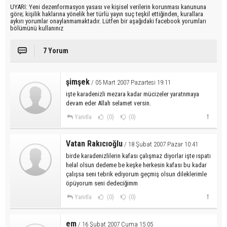
UYARI: Yeni dezenformasyon yasası ve kişisel verilerin korunması kanununa
göre; kişilik haklarına yönelik her türlü yayın suç teşkil ettiğinden, kurallara
aykırı yorumlar onaylanmamaktadır. Lütfen bir aşağıdaki facebook yorumları
bölümünü kullanınız
7 Yorum
şimşek
/ 05 Mart 2007 Pazartesi 19:11
işte karadenizli mezara kadar mücizeler yaratnmaya
devam eder Allah selamet versin.
Yanıtla
(0)
(0)
Vatan Rakıcıoğlu
/ 18 Şubat 2007 Pazar 10:41
birde karadenizlilerin kafası çalışmaz diyorlar işte ıspatı
helal olsun dedeme be keşke herkesin kafası bu kadar
çalışsa seni tebrik ediyorum geçmiş olsun dileklerimle
öpüyorum seni dedeciğimm
Yanıtla
(0)
(0)
em
/ 16 Şubat 2007 Cuma 15:05