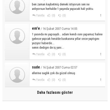
ben zaman kaybetmiş demek istiyorum sen ne
anlıyorsun herhalde 1 yaşında yapacak hali yoktu.
Yanıtla
(0)
(0)
em'e
/ 16 Şubat 2007 Cuma 14:05
1 yasında mı yapsaydı... adam kendı ısını yapamaz halıne
gelınce yapcak heralde baskasına yıllar once yaptıgını
yazıyor haberde...
senın dedıgın de iş yanı...
Yanıtla
(0)
(0)
sude
/ 16 Şubat 2007 Cuma 02:57
ellerine saglık çok da güzel olmuş
Yanıtla
(0)
(0)
Daha fazlasını göster