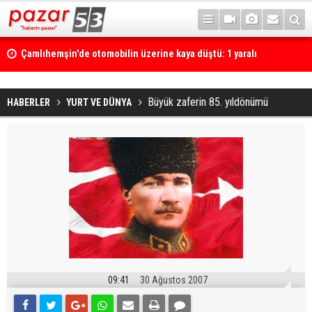
Çamlıhemşin'de otomobilin üzerine kaya düştü: 1 yaralı
Büyük zaferin 85. yıldönümü
HABERLER
YURT VE DÜNYA
09:41
30 Ağustos 2007