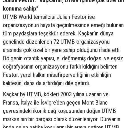
Julian Festor: "Kaçkarlar, UTMB içinde çok özel bir
konuma sahip"
UTMB World temsilcisi Julian Festor ise
organizasyonun hayata geçirilmesinde emeği bulunan
tüm paydaşlara teşekkür ederek, Kaçkar’ın dünya
genelinde düzenlenen 72 UTMB organizasyonu
arasında çok özel bir yere sahip olduğunu ifade etti.
Bölgenin otantik yapısı, el değmemiş doğası ve eşsiz
coğrafyasının organizasyonu farklı kıldığını belirten
Festor, yerel halkın misafirperverliğinin etkinliğin
kalitesini daha da artırdığını dile getirdi.
Kaçkar by UTMB, kökleri 2003 yılına uzanan ve
Fransa, İtalya ile İsviçre’den geçen Mont Blanc
çevresindeki ikonik dağ koşusundan doğan UTMB
markasının bir parçası olarak düzenleniyor. Dünyanın
önde gelen patika koşularını bir araya getiren UTMB