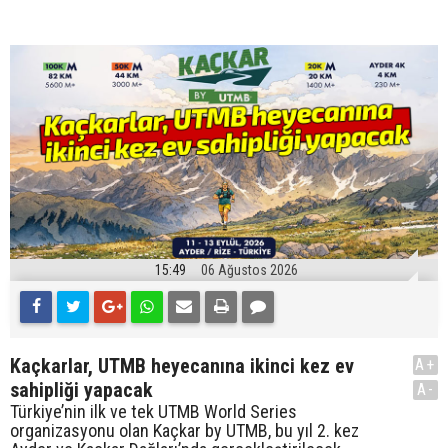
15:49
06 Ağustos 2026
Kaçkarlar, UTMB heyecanına ikinci kez ev
A+
sahipliği yapacak
A-
Türkiye’nin ilk ve tek UTMB World Series
organizasyonu olan Kaçkar by UTMB, bu yıl 2. kez