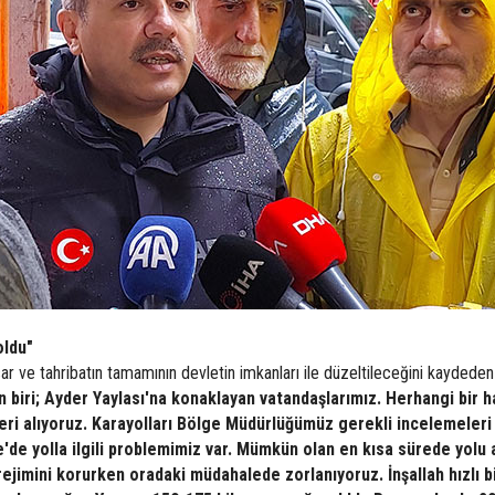
oldu"
ar ve tahribatın tamamının devletin imkanları ile düzeltileceğini kaydeden
en biri; Ayder Yaylası'na konaklayan vatandaşlarımız. Herhangi bir h
eri alıyoruz. Karayolları Bölge Müdürlüğümüz gerekli incelemeleri 
re'de yolla ilgili problemimiz var. Mümkün olan en kısa sürede yol
ejimini korurken oradaki müdahalede zorlanıyoruz. İnşallah hızlı b