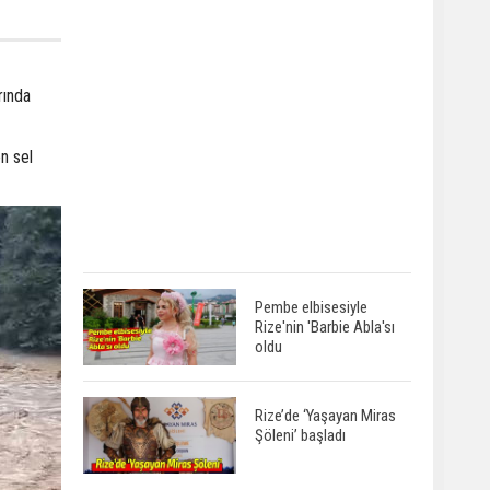
rında
n sel
Pembe elbisesiyle
Rize'nin 'Barbie Abla'sı
oldu
Rize’de ‘Yaşayan Miras
Şöleni’ başladı