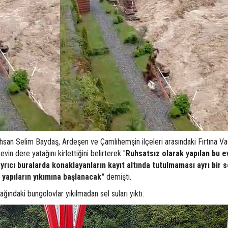
 İhsan Selim Baydaş, Ardeşen ve Çamlıhemşin ilçeleri arasındaki Fırtına Va
in dere yatağını kirlettiğini belirterek "
Ruhsatsız olarak yapılan bu e
ayrıcı buralarda konaklayanların kayıt altında tutulmaması ayrı bir 
 yapıların yıkımına başlanacak"
demişti.
ğındaki bungolovlar yıkılmadan sel suları yıktı.