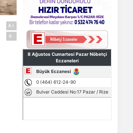
A+
A-