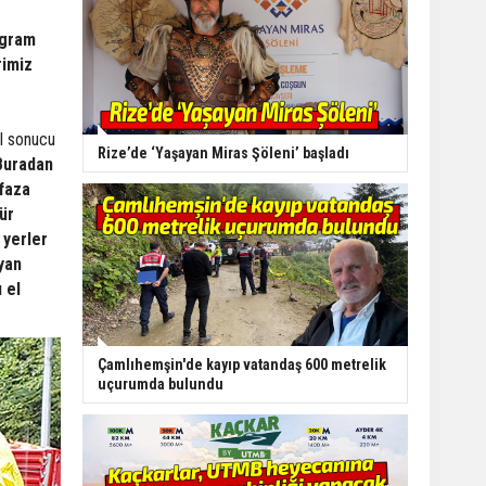
ogram
rimiz
l sonucu
Rize’de ‘Yaşayan Miras Şöleni’ başladı
 Buradan
afaza
ür
 yerler
ayan
 el
Çamlıhemşin'de kayıp vatandaş 600 metrelik
uçurumda bulundu