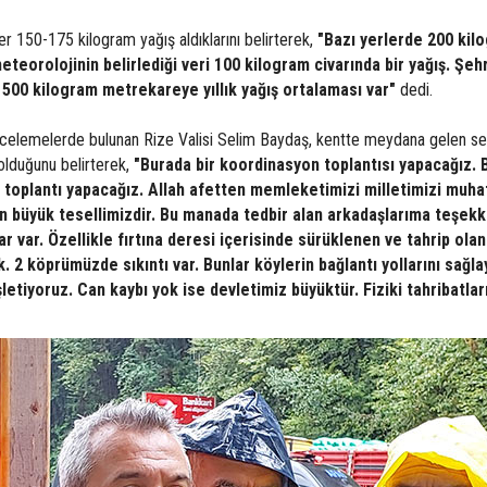
er 150-175 kilogram yağış aldıklarını belirterek,
"Bazı yerlerde 200 kil
eteorolojinin belirlediği veri 100 kilogram civarında bir yağış. Şeh
in 500 kilogram metrekareye yıllık yağış ortalaması var"
dedi.
ncelemelerde bulunan Rize Valisi Selim Baydaş, kentte meydana gelen se
 olduğunu belirterek,
"Burada bir koordinasyon toplantısı yapacağız.
bir toplantı yapacağız. Allah afetten memleketimizi milletimizi muh
n büyük tesellimizdir. Bu manada tedbir alan arkadaşlarıma teşekk
r var. Özellikle fırtına deresi içerisinde sürüklenen ve tahrip olan
. 2 köprümüzde sıkıntı var. Bunlar köylerin bağlantı yollarını sağl
işletiyoruz. Can kaybı yok ise devletimiz büyüktür. Fiziki tahribatları