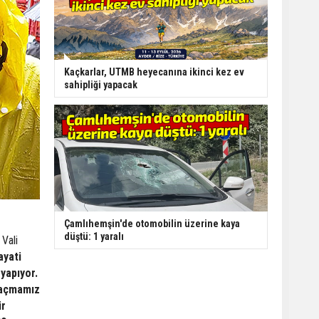
Kaçkarlar, UTMB heyecanına ikinci kez ev
sahipliği yapacak
Çamlıhemşin'de otomobilin üzerine kaya
düştü: 1 yaralı
 Vali
ayati
yapıyor.
u açmamız
ir