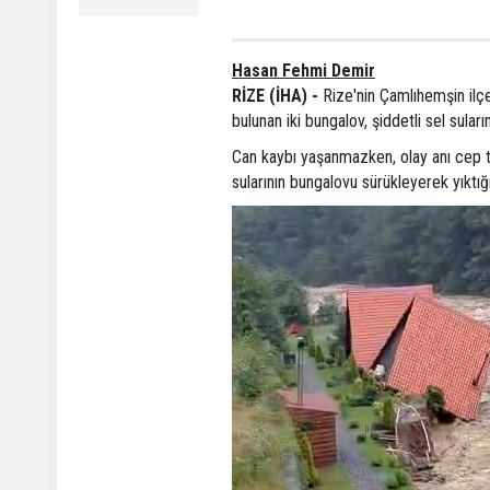
Hasan Fehmi Demir
RİZE (İHA) -
Rize'nin Çamlıhemşin ilçe
bulunan iki bungalov, şiddetli sel sular
Can kaybı yaşanmazken, olay anı cep te
sularının bungalovu sürükleyerek yıktığı