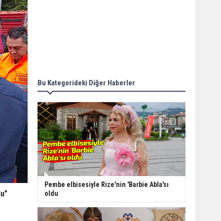
Bu Kategorideki Diğer Haberler
Pembe elbisesiyle Rize'nin 'Barbie Abla'sı
du"
oldu