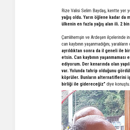
Rize Valisi Selim Baydaş, kentte yer y
yağış oldu. Yarın öğlene kadar da m
ülkenin en fazla yağış alan ili. 2 b
Çamlıhemşin ve Ardeşen ilçelerinde i
can kaybının yaşanmadığını, yaralıların
ayrıldıktan sonra da il geneli ile 
etsin. Can kaybının yaşanmaması e
ediyorum. Der kenarında olan yapıla
var. Yolunda tahrip olduğunu gördük
köprüler. Bunların alternatiflerini 
birliği ile gidereceğiz"
diye konuştu.