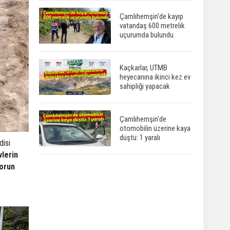
Çamlıhemşin'de kayıp
vatandaş 600 metrelik
uçurumda bulundu
Kaçkarlar, UTMB
heyecanına ikinci kez ev
sahipliği yapacak
Çamlıhemşin'de
otomobilin üzerine kaya
düştü: 1 yaralı
disi
vlerin
sorun