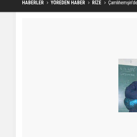
HABERLER
YÖREDEN HABER
RİZE
Çamlıhemşin'de