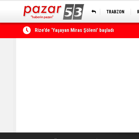
TRABZON
Çamlıhemşin'de kayıp vatandaş 600 metrelik uçu