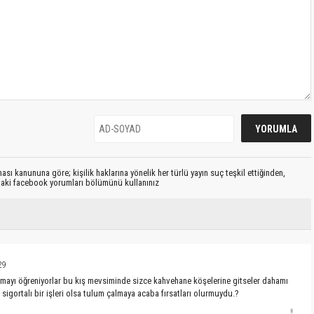
sı kanununa göre; kişilik haklarına yönelik her türlü yayın suç teşkil ettiğinden,
ıdaki facebook yorumları bölümünü kullanınız
29
almayı öğreniyorlar bu kış mevsiminde sizce kahvehane köşelerine gitseler dahamı
 sigortalı bir işleri olsa tulum çalmaya acaba fırsatları olurmuydu.?