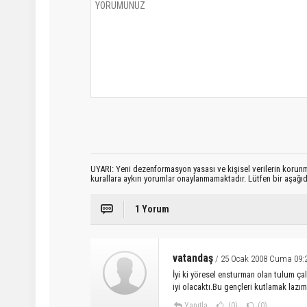
UYARI: Yeni dezenformasyon yasası ve kişisel verilerin korunma
kurallara aykırı yorumlar onaylanmamaktadır. Lütfen bir aşağ
1 Yorum
vatandaş
/ 25 Ocak 2008 Cuma 09:
İyi ki yöresel ensturman olan tulum ç
iyi olacaktı.Bu gençleri kutlamak lazım
Yanıtla
(0)
(0)