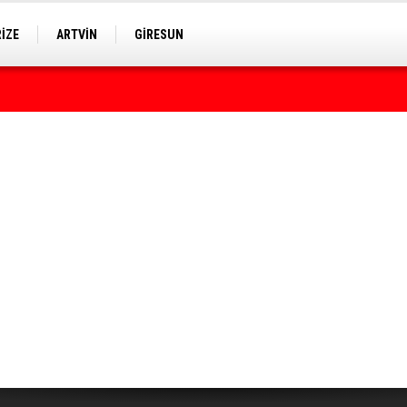
RİZE
ARTVİN
GİRESUN
rumda bulundu