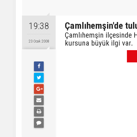
Çamlıhemşin'de tul
19:38
Çamlıhemşin ilçesinde 
kursuna büyük ilgi var.
23 Ocak 2008