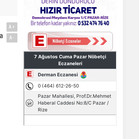
A+
a
A-