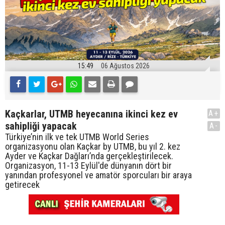
15:49
06 Ağustos 2026
Kaçkarlar, UTMB heyecanına ikinci kez ev
A+
sahipliği yapacak
A-
Türkiye’nin ilk ve tek UTMB World Series
organizasyonu olan Kaçkar by UTMB, bu yıl 2. kez
Ayder ve Kaçkar Dağları’nda gerçekleştirilecek.
Organizasyon, 11-13 Eylül'de dünyanın dört bir
yanından profesyonel ve amatör sporcuları bir araya
getirecek