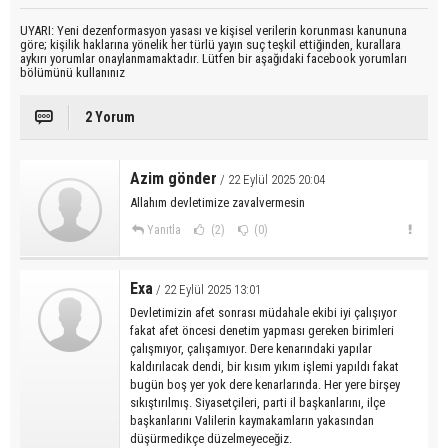
UYARI: Yeni dezenformasyon yasası ve kişisel verilerin korunması kanununa
göre; kişilik haklarına yönelik her türlü yayın suç teşkil ettiğinden, kurallara
aykırı yorumlar onaylanmamaktadır. Lütfen bir aşağıdaki facebook yorumları
bölümünü kullanınız
2 Yorum
Azim gönder
/ 22 Eylül 2025 20:04
Allahım devletimize zavalvermesin
Yanıtla
(2)
(0)
Exa
/ 22 Eylül 2025 13:01
Devletimizin afet sonrası müdahale ekibi iyi çalışıyor
fakat afet öncesi denetim yapması gereken birimleri
çalışmıyor, çalışamıyor. Dere kenarındaki yapılar
kaldırılacak dendi, bir kısım yıkım işlemi yapıldı fakat
bugün boş yer yok dere kenarlarında. Her yere birşey
sıkıştırılmış. Siyasetçileri, parti il başkanlarını, ilçe
başkanlarını Valilerin kaymakamların yakasından
düşürmedikçe düzelmeyeceğiz.