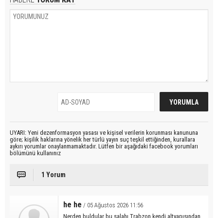
UYARI: Yeni dezenformasyon yasası ve kişisel verilerin korunması kanununa
göre; kişilik haklarına yönelik her türlü yayın suç teşkil ettiğinden, kurallara
aykırı yorumlar onaylanmamaktadır. Lütfen bir aşağıdaki facebook yorumları
bölümünü kullanınız
1 Yorum
he he
/ 05 Ağustos 2026 11:56
Nerden buldular bu salahı Trabzon kendi altyapısından