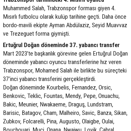
Muhammed Salah, Trabzonspor forması giyen 4.
Mısırlı futbolcu olarak kulüp tarihine geçti. Daha önce
bordo-mavili ekipte Ayman Abdülaziz, Seyid Muavvaz
ve Trezeguet forma giymişti.
Ertuğrul Doğan döneminde 37. yabancı transfer
Mart 2023’te başkanlık görevine gelen Ertuğrul Doğan
döneminde yabancı oyuncu transferlerine hız veren
Trabzonspor, Mohamed Salah ile birlikte bu süreçteki
37’inci yabancı transferini gerçekleştirdi.
Doğan döneminde Kourbelis, Fernandez, Orsic,
Benkovic, Teklic, Fountas, Mendy, Pepe, Onuachu,
Bakic, Meunier, Nwakaeme, Draguş, Lundstram,
Barisic, Batagov, Cham, Malheiro, Savic, Banza, Sikan,
Zubkov, Folcarelli, Pina, Augusto, Olaigbe, Oulai,
Bouchouari, Muçi, Onana, Nwaiwu, Lovik, Cabral,