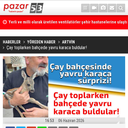
Yerli ve milli olarak üretilen ventilatörler şehir hastanelerine ulaştı
İlk sözü, "Bize her yer Trabzon" oldu!
HABERLER
YÖREDEN HABER
ARTVİN
Çay toplarken bahçede yavru karaca buldular!
16:53
06 Haziran 2026