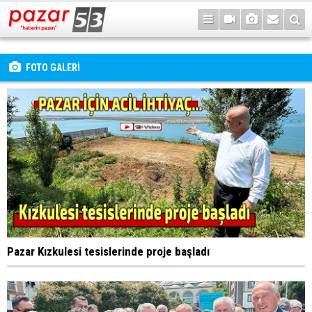
FOTO GALERİ
Pazar Kızkulesi tesislerinde proje başladı