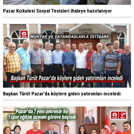
Pazar Kızkulesi Sosyal Tesisleri ihaleye hazırlanıyor
Başkan Türüt Pazar'da köylere giden yatırımları inceledi