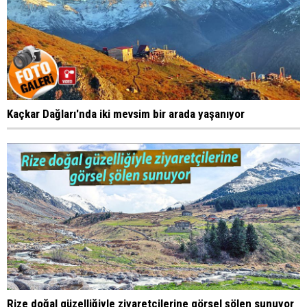
Kaçkar Dağları'nda iki mevsim bir arada yaşanıyor
Rize doğal güzelliğiyle ziyaretçilerine görsel şölen sunuyor