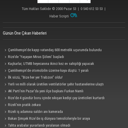
Tüm Hakları Saklıdır © 2000
Pazar 53
| 0 540 612 53 53 |
Haber Scripti
Günün Öne Çıkan Haberleri
Çamlıhemşin'de kayıp vatandaş 600 metrelik uçurumda bulundu
Rize’de ‘Yaşayan Miras Şöleni’ başladı
Kaçkarlar, UTMB heyecanına ikinci kez ev sahipliği yapacak
Çamlıhemşin'de otomobilin üzerine kaya düştü: 1 yaralı
İlk sözü, "Bize her yer Trabzon" oldu!
Yerli ve milli olarak üretilen ventilatörler şehir hastanelerine ulaştı
AK Parti'nin Pazar'da yeni ilçe başkanı Furkan Namlı
Rize'de 4 gündür boru içinde sıkışan kediyi çay üreticileri kurtardı
Rizeli'nin pratik zekası
Rizeli iş adamına saldırı anı kamerada
Bakan Şimşek Rize'de iş dünyası temsilcileriyle bir araya
Tahta arabalar yuvarlandı yaralanan olmadı