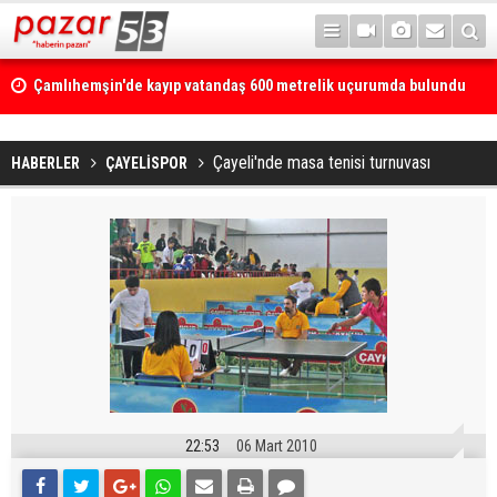
Çamlıhemşin'de kayıp vatandaş 600 metrelik uçurumda bulundu
Çayeli'nde masa tenisi turnuvası
HABERLER
ÇAYELİSPOR
22:53
06 Mart 2010