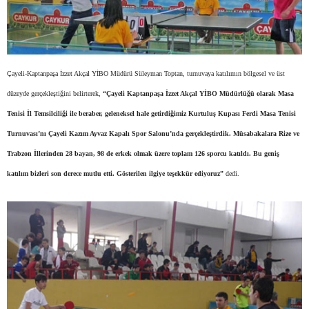
Çayeli-Kaptanpaşa İzzet Akçal YİBO Müdürü Süleyman Toptan, turnuvaya katılımın bölgesel ve üst
düzeyde gerçekleştiğini belirterek,
“Çayeli Kaptanpaşa İzzet Akçal YİBO Müdürlüğü olarak Masa
Tenisi İl Temsilciliği ile beraber, geleneksel hale getirdiğimiz Kurtuluş Kupası Ferdi Masa Tenisi
Turnuvası’nı Çayeli Kazım Ayvaz Kapalı Spor Salonu’nda gerçekleştirdik. Müsabakalara Rize ve
Trabzon İllerinden 28 bayan, 98 de erkek olmak üzere toplam 126 sporcu katıldı. Bu geniş
katılım bizleri son derece mutlu etti. Gösterilen ilgiye teşekkür ediyoruz”
dedi.