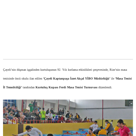
Çayeli’nin düşman işgalinden kurtuluşunun 92. Yılı kutlama etkinlikleri çerçevesinde, Rize’nin masa
tenisinde öncü okulu ilan edilen
‘Çayeli Kaptanpaşa İzzet Akçal YİBO Müdürlüğü’
ile
‘Masa Tenisi
İl Temsilciliği’
tarafından
Kurtuluş Kupası Ferdi Masa Tenisi Turnuvası
düzenlendi.