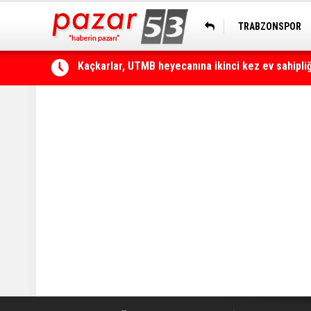
TRABZONSPOR
HOPASPOR
Çamlıhemşin'de otomobilin üzerine kaya düştü: 1 