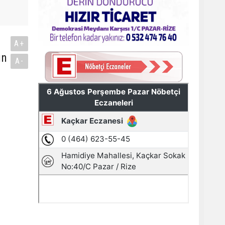
A+
ın
A-