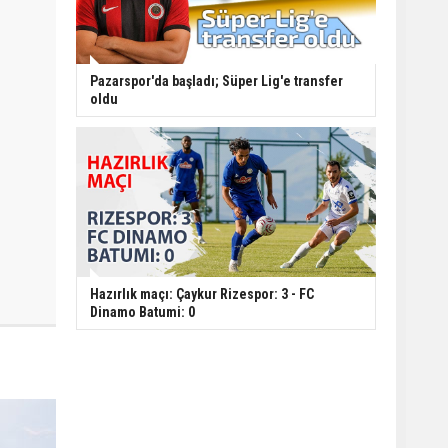
Pazarspor'da başladı; Süper Lig'e transfer
oldu
Hazırlık maçı: Çaykur Rizespor: 3 - FC
Dinamo Batumi: 0