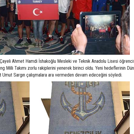
a Çayeli Ahmet Hamdi İshakoğlu Mesleki ve Teknik Anadolu Lisesi öğrenc
g Milli Takımı zorlu rakiplerini yenerek birinci oldu. Yeni hedeflerinin Dü
t Umut Sargın çalışmalara ara vermeden devam edeceğini söyledi.