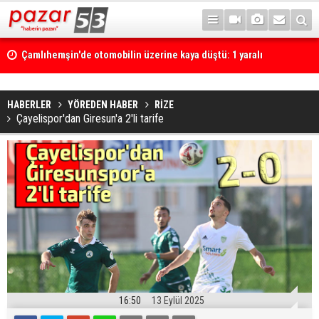
Çamlıhemşin'de otomobilin üzerine kaya düştü: 1 yaralı
HABERLER
YÖREDEN HABER
RİZE
Çayelispor'dan Giresun'a 2'li tarife
16:50
13 Eylül 2025