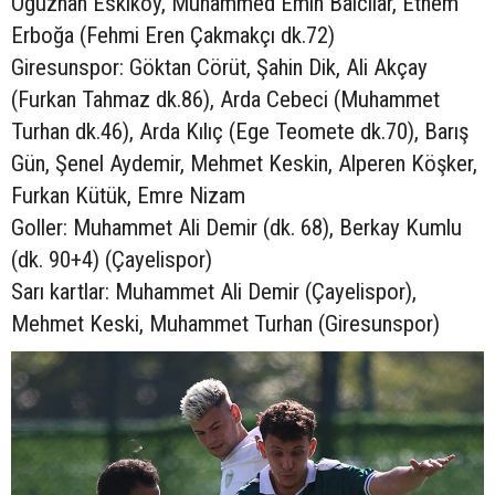
Oğuzhan Eskiköy, Muhammed Emin Balcılar, Ethem
Erboğa (Fehmi Eren Çakmakçı dk.72)
Giresunspor: Göktan Cörüt, Şahin Dik, Ali Akçay
(Furkan Tahmaz dk.86), Arda Cebeci (Muhammet
Turhan dk.46), Arda Kılıç (Ege Teomete dk.70), Barış
Gün, Şenel Aydemir, Mehmet Keskin, Alperen Köşker,
Furkan Kütük, Emre Nizam
Goller: Muhammet Ali Demir (dk. 68), Berkay Kumlu
(dk. 90+4) (Çayelispor)
Sarı kartlar: Muhammet Ali Demir (Çayelispor),
Mehmet Keski, Muhammet Turhan (Giresunspor)