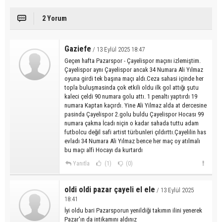
2 Yorum
Gaziefe
/ 13 Eylül 2025 18:47
Geçen hafta Pazarspor - Çayelispor maçını izlemiştim.
Çayelispor aynı Çayelispor ancak 34 Numara Ali Yılmaz
oyuna girdi tek başına maçı aldı.Ceza sahasi içinde her
topla buluşmasinda çok etkili oldu ilk gol attığı şutu
kaleci çeldi 90 numara golu attı. 1 penaltı yaptırdı 19
numara Kaptan kaçırdı. Yine Ali Yilmaz alda at dercesine
pasinda Çayelispor 2.golu buldu Çayelispor Hocası 99
numara çakma İcadı niçin o kadar sahada tuttu adam
futbolcu değil safi artist türbunleri çıldırttı.Çayelilin has
evladı 34 Numara Ali Yılmaz bence her maç oy atılmalı
bu maçı alfi Hocayı da kurtardı
Yanıtla
(1)
(0)
oldi oldi pazar çayeli el ele
/ 13 Eylül 2025
18:41
İyi oldu bari Pazarsporun yenildiği takımın ilini yenerek
Pazar'ın da intikamını aldınız