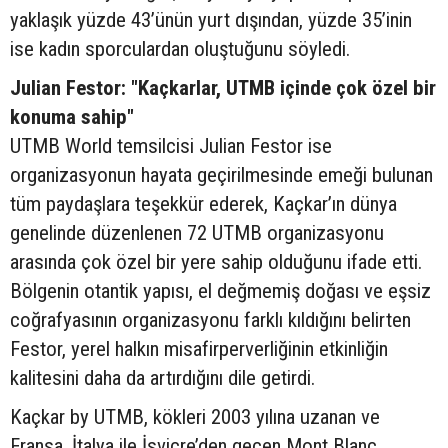
yaklaşık yüzde 43’ünün yurt dışından, yüzde 35’inin
ise kadın sporculardan oluştuğunu söyledi.
Julian Festor: "Kaçkarlar, UTMB içinde çok özel bir
konuma sahip"
UTMB World temsilcisi Julian Festor ise
organizasyonun hayata geçirilmesinde emeği bulunan
tüm paydaşlara teşekkür ederek, Kaçkar’ın dünya
genelinde düzenlenen 72 UTMB organizasyonu
arasında çok özel bir yere sahip olduğunu ifade etti.
Bölgenin otantik yapısı, el değmemiş doğası ve eşsiz
coğrafyasının organizasyonu farklı kıldığını belirten
Festor, yerel halkın misafirperverliğinin etkinliğin
kalitesini daha da artırdığını dile getirdi.
Kaçkar by UTMB, kökleri 2003 yılına uzanan ve
Fransa, İtalya ile İsviçre’den geçen Mont Blanc