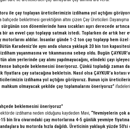
oru ile çay toplayan üreticilerimizin izdihama yol açtığını görüyor
sa bahçede bekletmesi gerektiğinin altını çizen Çay Üreticileri Dayanışma
. sürgünün son dönemlerinde hava sıcakları aşırı derecede artınca
 bir an evvel çayı toplayıp satmak istedi. Toplarken de artık her 
y motorlarını aldılar. İnsanlar günde 1-2 ton çay toplayıp hem özel
ütün Karadeniz’de aynı anda olunca yaklaşık 20 bin ton kapasitesi
 izdiham yaşanmasına ve tıkanmasına sebep oldu. Bugün ÇAYKUR’
ün alım yerlerinde çay alımı yapılmayacağını, elindeki çayı işleyec
ektense bahçede beklemesini öneriyoruz. Çünkü topladığı zaman d
k fiyatlara çay satacağına bekletsin. Nasıl olsa ÇAYKUR’a kotası v
icilerimizin izdihama yol açtığını görüyoruz. Bunun için üreticileri
re mahkum olmayacak şekilde çay toplamalarını öneriyoruz”
ifadeleri
bahçede beklemesini öneriyoruz"
 sektörde izdihama neden olduğunu kaydeden Mavi,
“Yevmiyelerin çok 
4-15 bin lira civarındaki çay motorlarına 4-5 günlük yevmiye fiyatına
andaşlara bu motorda hızla dağıldı. Üreticinin yaklaşık yüzde 50’si