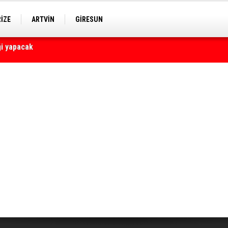
RİZE
ARTVİN
GİRESUN
yaralı