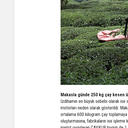
Makasla günde 250 kg çay kesen ür
İzdihamın en büyük sebebi olarak ise so
motorları neden olarak gösterildi. Mak
ortalama 600 kilogram çay toplamaya ba
oluşturmasına, fabrikaların ise işleme 
metot uygulayan ÇAYKUR bugün de 1 gün