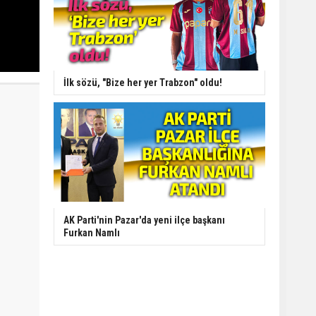
İlk sözü, "Bize her yer Trabzon" oldu!
AK Parti'nin Pazar'da yeni ilçe başkanı
Furkan Namlı