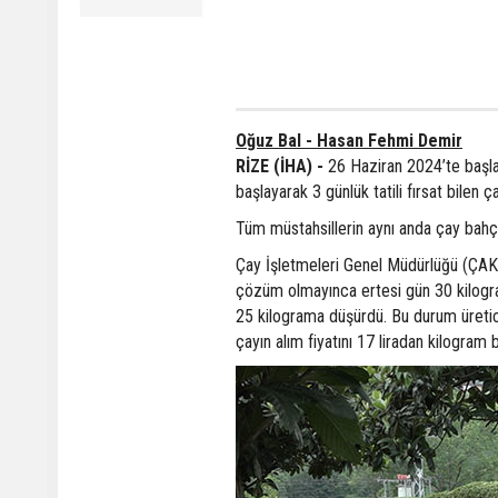
Oğuz Bal - Hasan Fehmi Demir
RİZE (İHA) -
26 Haziran 2024’te başl
başlayarak 3 günlük tatili fırsat bilen 
Tüm müstahsillerin aynı anda çay bahçe
Çay İşletmeleri Genel Müdürlüğü (ÇAK
çözüm olmayınca ertesi gün 30 kilog
25 kilograma düşürdü. Bu durum üretici
çayın alım fiyatını 17 liradan kilogram