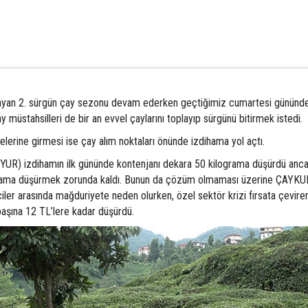
ayan 2. sürgün çay sezonu devam ederken geçtiğimiz cumartesi gününd
çay müstahsilleri de bir an evvel çaylarını toplayıp sürgünü bitirmek istedi.
lerine girmesi ise çay alım noktaları önünde izdihama yol açtı.
YUR) izdihamın ilk gününde kontenjanı dekara 50 kilograma düşürdü anca
rama düşürmek zorunda kaldı. Bunun da çözüm olmaması üzerine ÇAYKUR
ler arasında mağduriyete neden olurken, özel sektör krizi fırsata çevire
 başına 12 TL’lere kadar düşürdü.