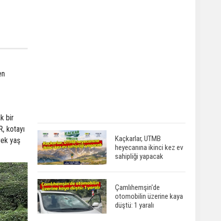
en
k bir
, kotayı
Kaçkarlar, UTMB
rek yaş
heyecanına ikinci kez ev
sahipliği yapacak
Çamlıhemşin'de
otomobilin üzerine kaya
düştü: 1 yaralı