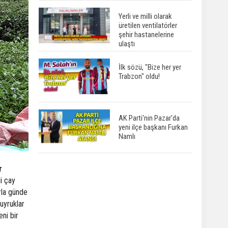
Yerli ve milli olarak
üretilen ventilatörler
şehir hastanelerine
ulaştı
İlk sözü, "Bize her yer
Trabzon" oldu!
AK Parti'nin Pazar'da
yeni ilçe başkanı Furkan
Namlı
r
i çay
rla günde
uyruklar
ni bir