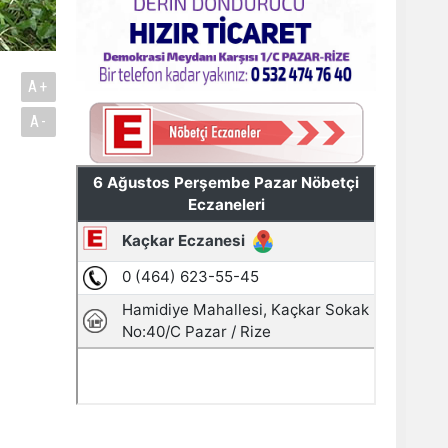
A+
A-