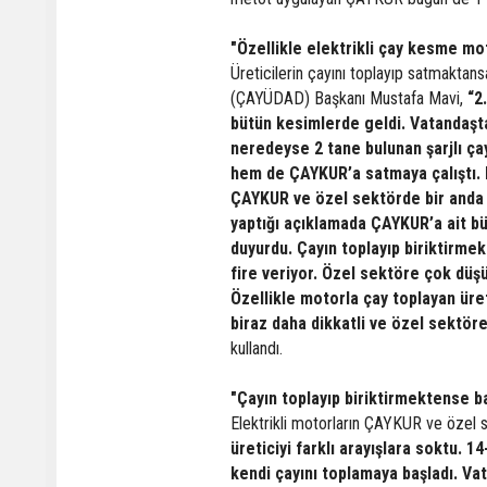
"Özellikle elektrikli çay kesme mot
Üreticilerin çayını toplayıp satmaktan
(ÇAYÜDAD) Başkanı Mustafa Mavi,
“2
bütün kesimlerde geldi. Vatandaşta
neredeyse 2 tane bulunan şarjlı ça
hem de ÇAYKUR’a satmaya çalıştı. B
ÇAYKUR ve özel sektörde bir anda
yaptığı açıklamada ÇAYKUR’a ait büt
duyurdu. Çayın toplayıp biriktirm
fire veriyor. Özel sektöre çok düşü
Özellikle motorla çay toplayan üret
biraz daha dikkatli ve özel sektö
kullandı.
"Çayın toplayıp biriktirmektense 
Elektrikli motorların ÇAYKUR ve özel
üreticiyi farklı arayışlara soktu. 1
kendi çayını toplamaya başladı. Vat