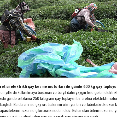
etici elektrikli çay kesme motorları ile günde 600 kg çay topluyo
n yıllarda kullanılmaya başlanan ve bu yıl daha yaygın hale gelen elektrikl
asla günde ortalama 250 kilogram çay toplayan bir üretici elektrikli moto
şladı. Bu durum ise çay üreticilerinin alım yerleri ve fabrikalarda uzun k
kapasitelerinin üzerine çıkmasına neden oldu. Bütün olan bitenin üzerine ye
 süre ile üreticilerden çay almayarak çay alımına ara verdi.