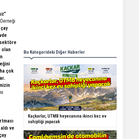
uz"
 Derneği
 çay
evde
 sektöre
 olan
Bu Kategorideki Diğer Haberler
un
eğini
aha çok
ar.
mizin
ni
Kaçkarlar, UTMB heyecanına ikinci kez ev
artması
sahipliği yapacak
 aldı ve
 çay