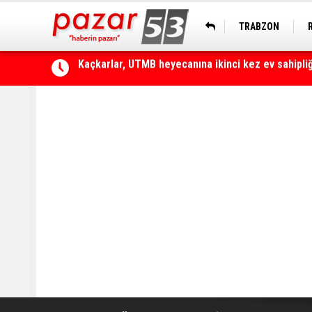
TRABZON
Çamlıhemşin'de otomobilin üzerine kaya düştü: 1 