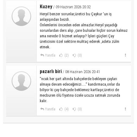
Kuzey
/ 09 Haziran 2026 20:32
Heryıl benzer sorunlar,üretici bu Çaykur 'un iş
anlayışından bezdi.
Önlemlerini önceden eden almazlar.Heryıl yaşadığı
sorunlardan ders alıp ,çare bulsalar hiçbir sorun kalmaz
ama nerede O hizmet anlayışı? İşleri güçleri Çay
üreticisini özel sektöre muhtaç ederek ,adeta zülm
etmek.
Yanıtla
(2)
(0)
pazarlı biri
/ 08 Haziran 2026 20:41
"ncak her şart altında bahçelerde bekleyen çayları
almaya devam edeceğimizi....." kandırmaca,onlar da
biliyor ki çay bahçede beklemez kartlaşır,üretici de
mecburen ölü fiyatına özele ucuza satmak zorunda
kalır.
Yanıtla
(4)
(0)