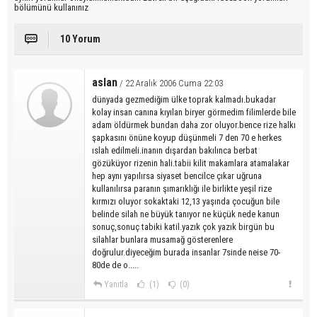
bölümünü kullanınız
10 Yorum
aslan
/ 22 Aralık 2006 Cuma 22:03
dünyada gezmediğim ülke toprak kalmadı.bukadar
kolay insan canına kıyılan biryer görmedim filimlerde bile
adam öldürmek bundan daha zor oluyor.bence rize halkı
şapkasını önüne koyup düşünmeli 7 den 70 e herkes
ıslah edilmeli.inanın dışardan bakılınca berbat
gözüküyor rizenin hali.tabii kilit makamlara atamalakar
hep aynı yapılırsa siyaset bencilce çıkar uğruna
kullanılırsa paranın şımarıklığı ile birlikte yeşil rize
kırmızı oluyor sokaktaki 12,13 yaşında çocuğun bile
belinde silah ne büyük tanıyor ne küçük nede kanun
sonuç,sonuç tabiki katil.yazık çok yazık birgün bu
silahlar bunlara musamağ gösterenlere
doğrulur.diyeceğim burada insanlar 7sinde neise 70-
80de de o.....
Yanıtla
(1)
(0)