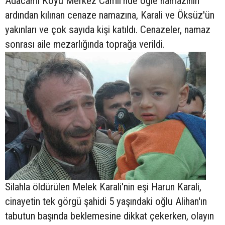
Adacami Köyü Merkez Camii'nde öğle namazının
ardından kılınan cenaze namazına, Karali ve Öksüz'ün
yakınları ve çok sayıda kişi katıldı. Cenazeler, namaz
sonrası aile mezarlığında toprağa verildi.
Silahla öldürülen Melek Karali'nin eşi Harun Karali,
cinayetin tek görgü şahidi 5 yaşındaki oğlu Alihan'ın
tabutun başında beklemesine dikkat çekerken, olayın