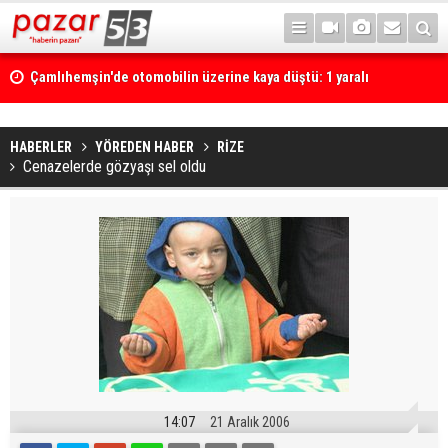
Çamlıhemşin'de otomobilin üzerine kaya düştü: 1 yaralı
HABERLER
YÖREDEN HABER
RİZE
Cenazelerde gözyaşı sel oldu
14:07
21 Aralık 2006