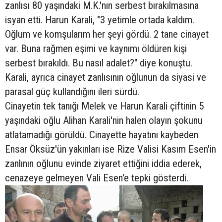
zanlısı 80 yaşındaki M.K.'nın serbest bırakılmasına
isyan etti. Harun Karali, "3 yetimle ortada kaldım.
Oğlum ve komşularım her şeyi gördü. 2 tane cinayet
var. Buna rağmen eşimi ve kaynımı öldüren kişi
serbest bırakıldı. Bu nasıl adalet?" diye konuştu.
Karali, ayrıca cinayet zanlısının oğlunun da siyasi ve
parasal güç kullandığını ileri sürdü.
Cinayetin tek tanığı Melek ve Harun Karali çiftinin 5
yaşındaki oğlu Alihan Karali'nin halen olayın şokunu
atlatamadığı görüldü. Cinayette hayatını kaybeden
Ensar Öksüz'ün yakınları ise Rize Valisi Kasım Esen'in
zanlının oğlunu evinde ziyaret ettiğini iddia ederek,
cenazeye gelmeyen Vali Esen'e tepki gösterdi.