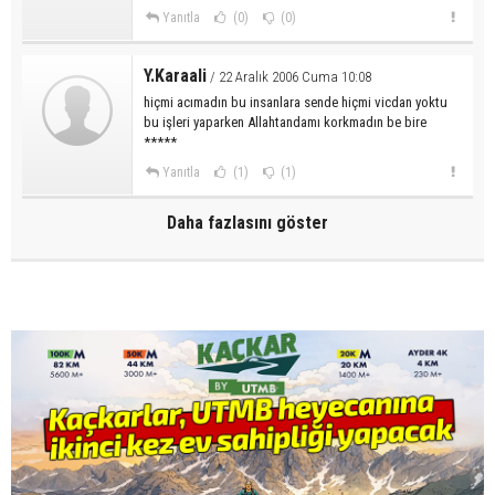
Yanıtla
(0)
(0)
Y.Karaali
/ 22 Aralık 2006 Cuma 10:08
hiçmi acımadın bu insanlara sende hiçmi vicdan yoktu
bu işleri yaparken Allahtandamı korkmadın be bire
*****
Yanıtla
(1)
(1)
Daha fazlasını göster