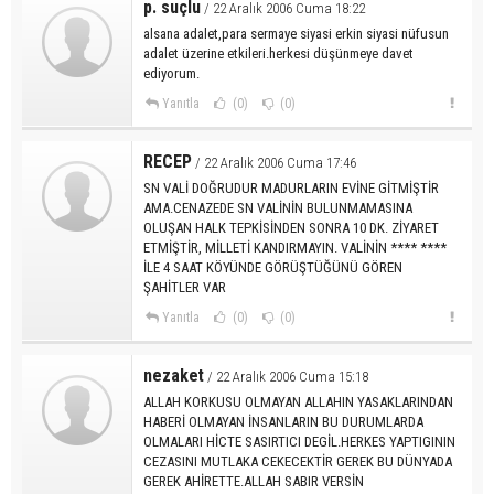
p. suçlu
/ 22 Aralık 2006 Cuma 18:22
alsana adalet,para sermaye siyasi erkin siyasi nüfusun
adalet üzerine etkileri.herkesi düşünmeye davet
ediyorum.
Yanıtla
(0)
(0)
RECEP
/ 22 Aralık 2006 Cuma 17:46
SN VALİ DOĞRUDUR MADURLARIN EVİNE GİTMİŞTİR
AMA.CENAZEDE SN VALİNİN BULUNMAMASINA
OLUŞAN HALK TEPKİSİNDEN SONRA 10 DK. ZİYARET
ETMİŞTİR, MİLLETİ KANDIRMAYIN. VALİNİN **** ****
İLE 4 SAAT KÖYÜNDE GÖRÜŞTÜĞÜNÜ GÖREN
ŞAHİTLER VAR
Yanıtla
(0)
(0)
nezaket
/ 22 Aralık 2006 Cuma 15:18
ALLAH KORKUSU OLMAYAN ALLAHIN YASAKLARINDAN
HABERİ OLMAYAN İNSANLARIN BU DURUMLARDA
OLMALARI HİCTE SASIRTICI DEGİL.HERKES YAPTIGININ
CEZASINI MUTLAKA CEKECEKTİR GEREK BU DÜNYADA
GEREK AHİRETTE.ALLAH SABIR VERSİN