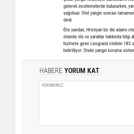
gelerek incelemelerde bulunurken, yangı
sağolsun. Otel yangın sonrası tamamen b
dedi.
Öte yandan, Hristiyan bir din adamı ot
önünde ölü ve yaralılar hakkında bilgi
hizmete giren Leogrand otelinin 185 o
belirtiliyor. Otelin yangın koruma siste
HABERE
YORUM KAT