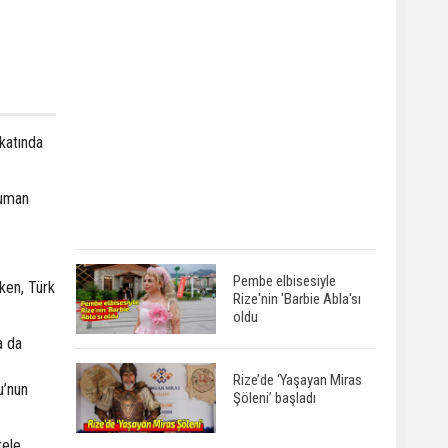
.katında
duman
Pembe elbisesiyle
rken, Türk
Rize'nin 'Barbie Abla'sı
oldu
a da
Rize’de ‘Yaşayan Miras
u’nun
Şöleni’ başladı
tele