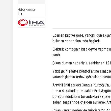
Haber Kaynağı
İHA
Edinilen bilgiye göre, yangın, dün akş
bulunan spor salonunda başladı.
Elektrik kontağının kısa devre yapması
sardı.
Çıkan duman nedeniyle zehirlenen 12 k
Yaklaşık 4 saatte kontrol altına alına
vatandaşlarının tedavi gördükleri hastan
Artvinli ünlü şarkıcı Cengiz Kurtoğlu’n
otelin 4. katında otel sahibi Erol Aygö
beraberindekilerin bulundukları kattaki
sabah saatlerinde otelden ayrılarak Artvi
Çıkan yangın nedeniyle Gürcistan'ın A