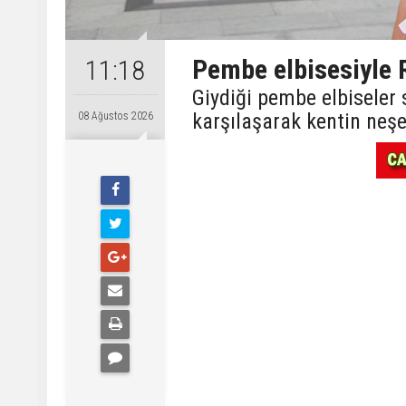
Pembe elbisesiyle R
11:18
Giydiği pembe elbiseler
karşılaşarak kentin neşes
08 Ağustos 2026