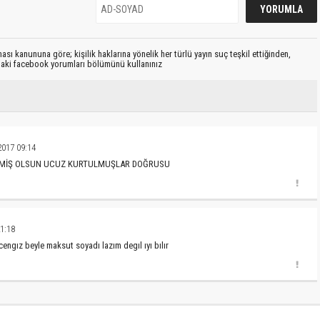
sı kanununa göre; kişilik haklarına yönelik her türlü yayın suç teşkil ettiğinden,
ıdaki facebook yorumları bölümünü kullanınız
017 09:14
EÇMİŞ OLSUN UCUZ KURTULMUŞLAR DOĞRUSU
1:18
ngız beyle maksut soyadı lazım degıl ıyı bılır