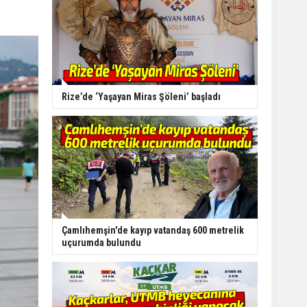
Rize’de ‘Yaşayan Miras Şöleni’ başladı
Çamlıhemşin'de kayıp vatandaş 600 metrelik
uçurumda bulundu