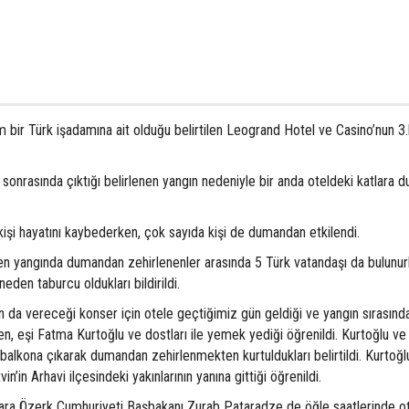
am bir Türk işadamına ait olduğu belirtilen Leogrand Hotel ve Casino’nun 3
 sonrasında çıktığı belirlenen yangın nedeniyle bir anda oteldeki katlara 
işi hayatını kaybederken, çok sayıda kişi de dumandan etkilendi.
bilen yangında dumandan zehirlenenler arasında 5 Türk vatandaşı da bulunu
eden taburcu oldukları bildirildi.
un da vereceği konser için otele geçtiğimiz gün geldiği ve yangın sırasınd
ren, eşi Fatma Kurtoğlu ve dostları ile yemek yediği öğrenildi. Kurtoğlu ve
 balkona çıkarak dumandan zehirlenmekten kurtuldukları belirtildi. Kurtoğl
n’in Arhavi ilçesindeki yakınlarının yanına gittiği öğrenildi.
cara Özerk Cumhuriyeti Başbakanı Zurab Pataradze de öğle saatlerinde o