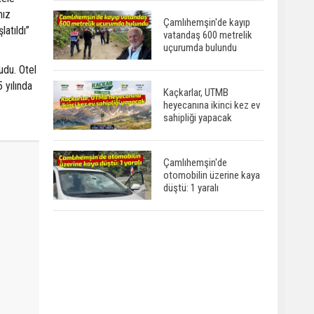
mız
Çamlıhemşin'de kayıp
latıldı”
vatandaş 600 metrelik
uçurumda bulundu
udu. Otel
 yılında
Kaçkarlar, UTMB
heyecanına ikinci kez ev
sahipliği yapacak
Çamlıhemşin'de
otomobilin üzerine kaya
düştü: 1 yaralı