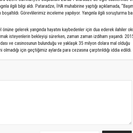
nla ilgili bilgi aldı. Pataradze, İHA muhabirine yaptığı açıklamada, “Başı
oşaltıldı. Görevlilerimiz inceleme yapılıyor. Yangınla ilgili soruşturma baş
el önüne gelerek yangında hayatını kaybedenler için dua ederek ilahiler ok
 almak isteyenlerin bekleyişi sürerken, zaman zaman izdiham yaşandı. 2015
dası ve casinosunun bulunduğu ve yaklaşık 35 milyon dolara mal olduğu
mi olmadığı için geçtiğimiz aylarda para cezasına çarptırıldığı iddia edildi.