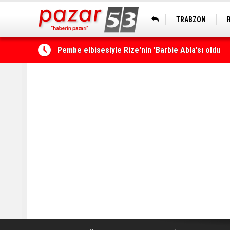
TRABZON
Rize’de ‘Yaşayan Miras Şöleni’ başladı