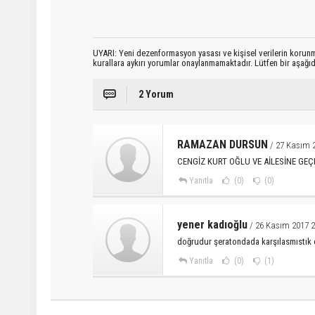
UYARI: Yeni dezenformasyon yasası ve kişisel verilerin korunma
kurallara aykırı yorumlar onaylanmamaktadır. Lütfen bir aşağ
2 Yorum
RAMAZAN DURSUN
/ 27 Kasım 2
CENGİZ KURT OĞLU VE AİLESİNE G
Yanıtla
(0)
(0)
yener kadıoğlu
/ 26 Kasım 2017 2
doğrudur şeratondada karşılasmıstık ce
Yanıtla
(0)
(1)