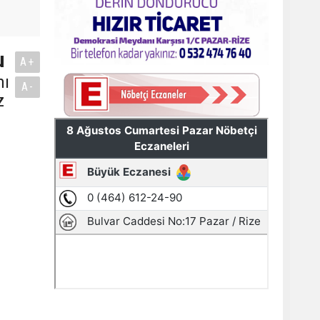
u
A+
mı
A-
z