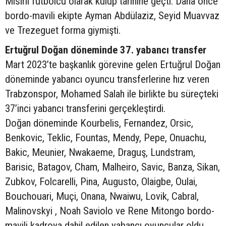
Mısırlı futbolcu olarak kulüp tarihine geçti. Daha önce
bordo-mavili ekipte Ayman Abdülaziz, Seyid Muavvaz
ve Trezeguet forma giymişti.
Ertuğrul Doğan döneminde 37. yabancı transfer
Mart 2023’te başkanlık görevine gelen Ertuğrul Doğan
döneminde yabancı oyuncu transferlerine hız veren
Trabzonspor, Mohamed Salah ile birlikte bu süreçteki
37’inci yabancı transferini gerçekleştirdi.
Doğan döneminde Kourbelis, Fernandez, Orsic,
Benkovic, Teklic, Fountas, Mendy, Pepe, Onuachu,
Bakic, Meunier, Nwakaeme, Draguş, Lundstram,
Barisic, Batagov, Cham, Malheiro, Savic, Banza, Sikan,
Zubkov, Folcarelli, Pina, Augusto, Olaigbe, Oulai,
Bouchouari, Muçi, Onana, Nwaiwu, Lovik, Cabral,
Malinovskyi , Noah Saviolo ve Rene Mitongo bordo-
mavili kadroya dahil edilen yabancı oyuncular oldu.