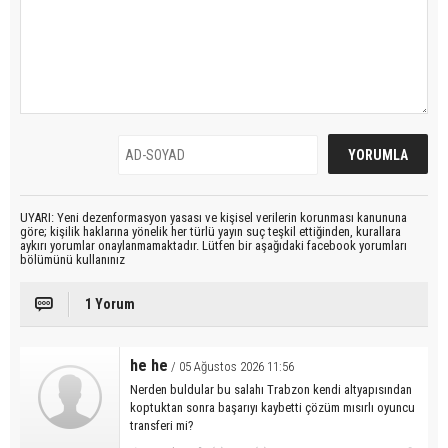
UYARI: Yeni dezenformasyon yasası ve kişisel verilerin korunması kanununa
göre; kişilik haklarına yönelik her türlü yayın suç teşkil ettiğinden, kurallara
aykırı yorumlar onaylanmamaktadır. Lütfen bir aşağıdaki facebook yorumları
bölümünü kullanınız
1 Yorum
he he
/ 05 Ağustos 2026 11:56
Nerden buldular bu salahı Trabzon kendi altyapısından
koptuktan sonra başarıyı kaybetti çözüm mısırlı oyuncu
transferi mi?