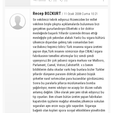
Yanıtla
(0)
(0)
Recep BOZKURT
/ 11 Ocak 2008 Cuma 10:21
Sn vekilimizi tebrik ediyoruz Rizemizden bir millet
vekilinin böyle çıkıpta açıklamalarda bulunması bizi
gerçekten gururlandırıyor.Elbetteki o bir doktor
mesleğinde başarılı.Yıllardır üzerınde ihtisas ettiği
mesleğiyle çok yakından alakalı.Yanlız bu sigara kültürü
ülkemize dişaridan gelmiş taki osmanlıdan beri
var.Bakınız hepimiz biliriz Türk insanına sigara üretimi
yapsın diye,Türk insanını sömürsün diye CİBALİ sigara
fabrikasinin temellini attırmışlar biz simdi şimdi
uyanıyoruz.Bir çok yabanci sigara markası var Malboro,
Parlament, Camel, Viston,Cahsterfilt. v.s benim
bildiklerim daha okadar varki hep bunlara bizler Türkler
yıllardır dünyanın parasını döktük yabanci büyük
şirketler nasil sırtımızdan para kazandılar gördünüzmü.
Sonra bu paralarla yıllarca müslümanlara bomba
yağdırılıyor, mermi sıkılıyor ne acayip bir düzen vallahi
anlamış değilim. Ülke olarak yeni yeni idrak ediyoruz bu
tip oyunları. Ben olsam bütün üretim yapan fabrikaları
kapatırdım işçilerini mağdur etmeden,ülkemize sokulan
sıgaraları aynı eroin suçu gibi sayardım. Sigaraya
bağımlı olan kışileri spora sosyal etkinliklere yöneltirdim