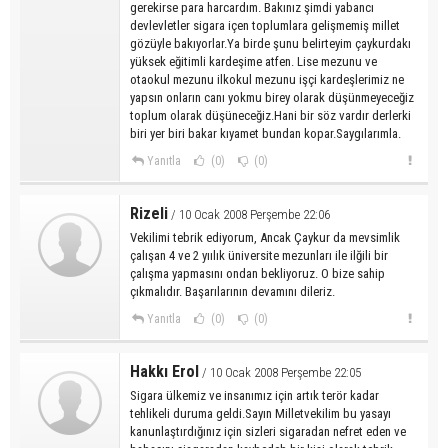
gerekirse para harcardım. Bakınız şimdi yabancı
devlevletler sigara içen toplumlara gelişmemiş millet
gözüyle bakıyorlar.Ya birde şunu belirteyim çaykurdakı
yüksek eğitimli kardeşime atfen. Lise mezunu ve
otaokul mezunu ilkokul mezunu işçi kardeşlerimiz ne
yapsın onların canı yokmu birey olarak düşünmeyeceğiz
toplum olarak düşüneceğiz.Hani bir söz vardır derlerki
biri yer biri bakar kıyamet bundan kopar.Saygılarımla.
Yanıtla
(0)
(0)
Rizeli
/ 10 Ocak 2008 Perşembe 22:06
Vekilimi tebrik ediyorum, Ancak Çaykur da mevsimlik
çalışan 4 ve 2 yıılık üniversite mezunları ile ilğili bir
çalışma yapmasını ondan bekliyoruz. O bize sahip
çıkmalıdır. Başarılarının devamını dileriz.
Yanıtla
(0)
(0)
Hakkı Erol
/ 10 Ocak 2008 Perşembe 22:05
Sigara ülkemiz ve insanımız için artık terör kadar
tehlikeli duruma geldi.Sayın Milletvekilim bu yasayı
kanunlaştırdığınız için sizleri sigaradan nefret eden ve