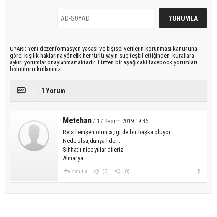
UYARI: Yeni dezenformasyon yasası ve kişisel verilerin korunması kanununa
göre; kişilik haklarına yönelik her türlü yayın suç teşkil ettiğinden, kurallara
aykırı yorumlar onaylanmamaktadır. Lütfen bir aşağıdaki facebook yorumları
bölümünü kullanınız
1 Yorum
Metehan
/ 17 Kasım 2019 19:46
Reis hemşeri olunca,igi de bir başka oluyor.
Nede olsa,dünya lideri.
Sıhhatlı nice yıllar dileriz.
Almanya
Yanıtla
(0)
(0)