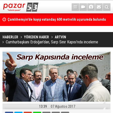
Çamlıhemşin'de kayıp vatandaş 600 metrelik uçurumda bulundu
HABERLER
YÖREDEN HABER
ARTVİN
Cumhurbaşkanı Erdoğan'dan, Sarp Sınır Kapısı’nda inceleme
13:39
07 Ağustos 2017