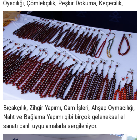
Oyacılığı, Çömlekçilik, Peşkir Dokuma, Keçecilik,
Bıçakçılık, Zihgir Yapımı, Cam İşleri, Ahşap Oymacılığı,
Naht ve Bağlama Yapımı gibi birçok geleneksel el
sanatı canlı uygulamalarla sergileniyor.