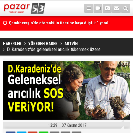
Çamlıhemşin'de otomobilin üzerine kaya düştü: 1 yaralı
HABERLER
YÖREDEN HABER
ARTVİN
D. Karadeniz'de geleneksel arıcılık tükenmek üzere
13:29
07 Kasım 2017