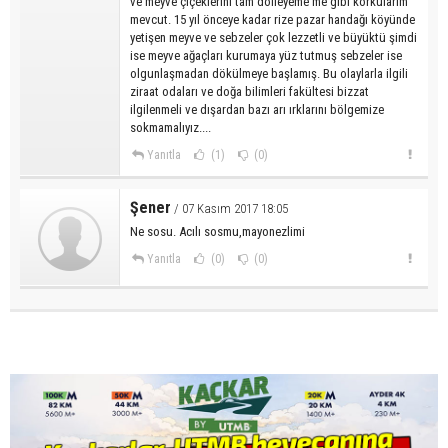
ve meyve çiçeklerini tam dölleyeme me gibi korkularım
mevcut. 15 yıl önceye kadar rize pazar handağı köyünde
yetişen meyve ve sebzeler çok lezzetli ve büyüktü şimdi
ise meyve ağaçları kurumaya yüz tutmuş sebzeler ise
olgunlaşmadan dökülmeye başlamış. Bu olaylarla ilgili
ziraat odaları ve doğa bilimleri fakültesi bizzat
ilgilenmeli ve dışardan bazı arı ırklarını bölgemize
sokmamalıyız....
Yanıtla
(1)
(0)
Şener
/ 07 Kasım 2017 18:05
Ne sosu. Acılı sosmu,mayonezlimi
Yanıtla
(0)
(0)