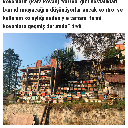
kovanların (kara kovan) 'varroa' gibi hastalıkları
barındırmayacağını düşünüyorlar ancak kontrol ve
kullanım kolaylığı nedeniyle tamamı fenni
kovanlara geçmiş durumda”
dedi.