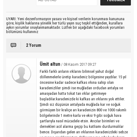
UYARI: Yeni dezenformasyon yasası ve kişisel verilerin korunması kanununa
göre; kişilik haklarına yönelik her türlü yayın suç teşkil ettiğinden, kurallara
aykırı yorumlar onaylanmamaktadır. Lütfen bir aşağıdaki facebook yorumları
bölümünü kullanınız
2 Yorum
Ümit altun
/ 08 Kasım 2017 09:27
Farklı farklı arıların ırklarını bilimsel yahut doğal
döllenmelerle üretip karadeniz bölgesine yaydılar. 15 yıl
öncesine kadar sadece kafkas ırkına sahip olan
karadenizliler şimdi ise muğladan ordudan antalya ve
amasyadan hatta tokat tan ırklar getirmeye
başladılar.karadenizde ki kafkas arı ırklarını yok ettiler.
Şimdi siz düşünün antalyada muğlada kar ve soğuk
görmüyen bir kraliçe arı karadenizin 800 ve 1000 rakımlı
bölgelerinde 1 metre karla ve eksi 9 gibi soğuk hava
şartlarıyla nasıl mücadele etsin. Arıcılar birimleri ve
dernekleri acil alarma geçip bu katliamı durdurmalılar
bence. Dışarıdan gelen arı ırklarının karadenizdeki sebze