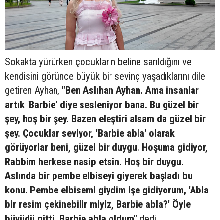
Sokakta yürürken çocukların beline sarıldığını ve
kendisini görünce büyük bir sevinç yaşadıklarını dile
getiren Ayhan,
"Ben Aslıhan Ayhan. Ama insanlar
artık 'Barbie' diye sesleniyor bana. Bu güzel bir
şey, hoş bir şey. Bazen eleştiri alsam da güzel bir
şey. Çocuklar seviyor, 'Barbie abla' olarak
görüyorlar beni, güzel bir duygu. Hoşuma gidiyor,
Rabbim herkese nasip etsin. Hoş bir duygu.
Aslında bir pembe elbiseyi giyerek başladı bu
konu. Pembe elbisemi giydim işe gidiyorum, 'Abla
bir resim çekinebilir miyiz, Barbie abla?' Öyle
büyüdü gitti, Barbie abla oldum"
dedi.