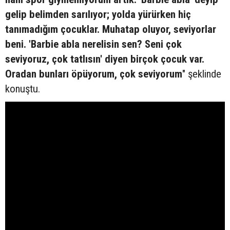
gelip belimden sarılıyor; yolda yürürken hiç
tanımadığım çocuklar. Muhatap oluyor, seviyorlar
beni. 'Barbie abla nerelisin sen? Seni çok
seviyoruz, çok tatlısın' diyen birçok çocuk var.
Oradan bunları öpüyorum, çok seviyorum
" şeklinde
konuştu.