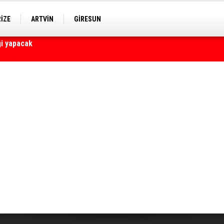
RİZE
ARTVİN
GİRESUN
yaralı