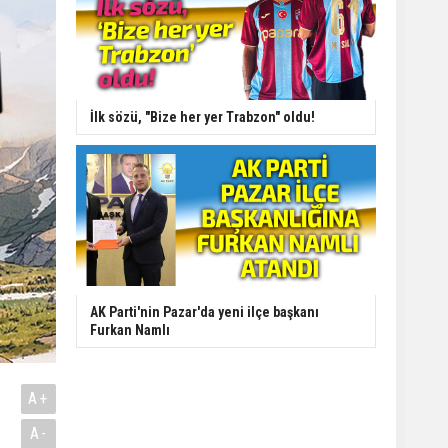
İlk sözü, "Bize her yer Trabzon" oldu!
AK Parti'nin Pazar'da yeni ilçe başkanı
Furkan Namlı
A+
A-