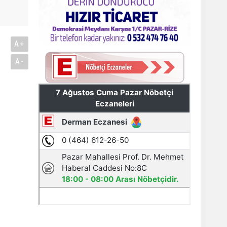
A+
A-