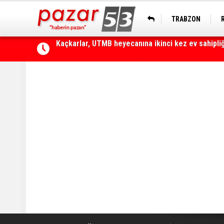
TRABZON
Çamlıhemşin'de otomobilin üzerine kaya düştü: 1 