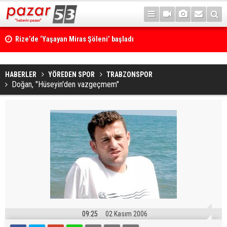
Rize’de ‘Yaşayan Miras Şöleni’ başladı
HABERLER
YÖREDEN SPOR
TRABZONSPOR
Doğan, "Hüseyin'den vazgeçmem"
09:25
02 Kasım 2006