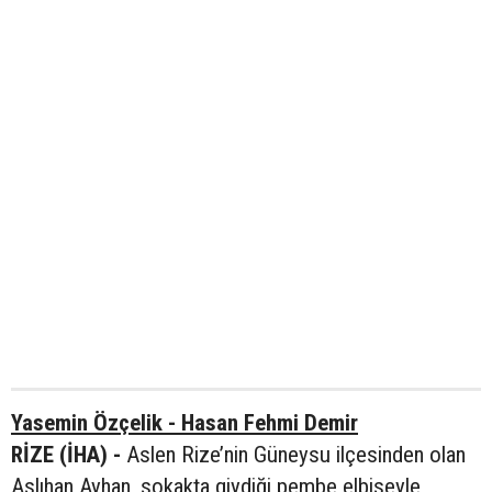
Yasemin Özçelik - Hasan Fehmi Demir
RİZE (İHA) -
Aslen Rize’nin Güneysu ilçesinden olan
Aslıhan Ayhan, sokakta giydiği pembe elbiseyle