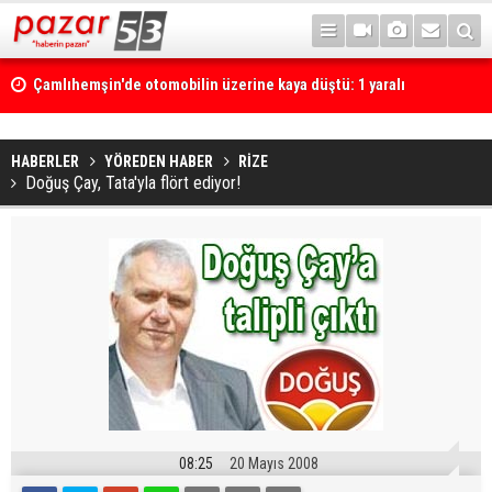
Çamlıhemşin'de otomobilin üzerine kaya düştü: 1 yaralı
HABERLER
YÖREDEN HABER
RİZE
Doğuş Çay, Tata'yla flört ediyor!
08:25
20 Mayıs 2008