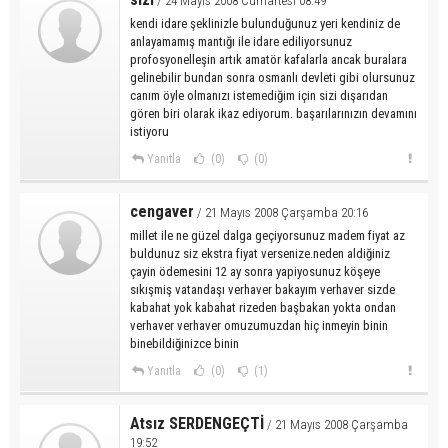
/ 24 Mayıs 2008 Cumartesi 08:49
kendi idare şeklinizle bulunduğunuz yeri kendiniz de
anlayamamış mantığı ile idare ediliyorsunuz
profosyonelleşin artık amatör kafalarla ancak buralara
gelinebilir bundan sonra osmanlı devleti gibi olursunuz
canım öyle olmanızı istemediğim için sizi dışarıdan
gören biri olarak ikaz ediyorum. başarılarınızın devamını
istiyoru
Yanıtla
(0)
(0)
cengaver
/ 21 Mayıs 2008 Çarşamba 20:16
millet ile ne güzel dalga geçiyorsunuz madem fiyat az
buldunuz siz ekstra fiyat versenize.neden aldiğiniz
çayin ödemesini 12 ay sonra yapiyosunuz köşeye
sıkışmiş vatandaşı verhaver bakayım verhaver sizde
kabahat yok kabahat rizeden başbakan yokta ondan
verhaver verhaver omuzumuzdan hiç inmeyin binin
binebildiğinizce binin
Yanıtla
(0)
(1)
Atsız SERDENGEÇTİ
/ 21 Mayıs 2008 Çarşamba
19:52