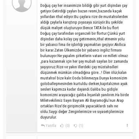
Doğuş çay her insanimizin bildiği gibi yurt dişindan çay
getiyor.Getirdiği çayları bazan resmi,bazanda kaçak
yollardan ıthal ediyor.Bu çaylara rize de mustahsılerden
aldığı çaylarla karıştırıp pıyasaya sürüyör.Bu şekilde
düşük maliyet oluşturuyor.Bence TATA ile bu flort
Doğuş çay tarafından organızeli bir flortur.Çünkü yurt
dişindan daha kolay çay getirmenin,ithal etmenin yolu
bir yabancı fima ile işbirliği yapmaktan geçiyor.Akıllıca
bir karar.Zaten Ülkemizde bir yabancı ingiliz firması
bulunuyor.Ne yapalım şirketlerin vatani ve milleti olmaz
,para kazanmak için her şey mubah sayılan bir zamanda
yaşıyoruz.Rize ve yakın illerdeki çay müstahsılleri
düşünmek mümkün olmadığına göre...! Ölen ölür,kalan
mustahsıl bize kalır.Ooda bilinmezya.Dunya komonizim
goloballeşmesinden kurtuldu derken,kapıtalızmın ayak
sesleri kapımıza kadar dayandı.Galıba bu gidişle
komonizmi arayacağız galıba.İnşanlah yanılırım.Ha birde
Miletvekilimiz Sayın Bayram Ali Bayramoğlu'nun Arap
ortakları Rize'de girişimcilik yapacaklardı sahı ne
oldu.Saygı değer Zenginlerimize ve sıyasetçilerimize
duyurulur.
Yanıtla
(0)
(1)