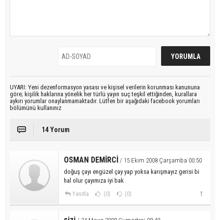
UYARI: Yeni dezenformasyon yasası ve kişisel verilerin korunması kanununa
göre; kişilik haklarına yönelik her türlü yayın suç teşkil ettiğinden, kurallara
aykırı yorumlar onaylanmamaktadır. Lütfen bir aşağıdaki facebook yorumları
bölümünü kullanınız
14 Yorum
OSMAN DEMİRCİ
/ 15 Ekim 2008 Çarşamba 00:50
doğuş çayı engüzel çay yap yoksa karışmayız gerisi bi
hal olur çayımıza iyi bak
Yanıtla
(0)
(0)
sizi