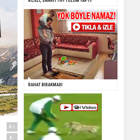
RİZELİ, SANAYİ TİPİ TULUM YAPTI!
RAHAT BIRAKMADI
A+
A-