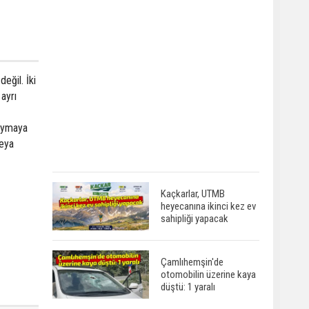
eğil. İki
 ayrı
 uymaya
eya
Kaçkarlar, UTMB
heyecanına ikinci kez ev
sahipliği yapacak
Çamlıhemşin'de
otomobilin üzerine kaya
düştü: 1 yaralı