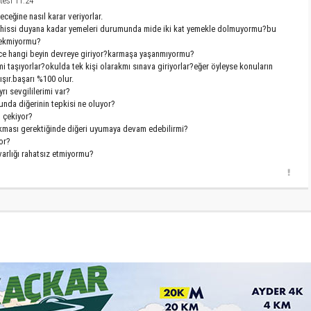
tesi 11:24
eğine nasıl karar veriyorlar.
kluk hissi duyana kadar yemeleri durumunda mide iki kat yemekle dolmuyormu?bu
rekmiyormu?
nce hangi beyin devreye giriyor?karmaşa yaşanmıyormu?
ikmi taşıyorlar?okulda tek kişi olarakmı sınava giriyorlar?eğer öyleyse konuların
lışır.başarı %100 olur.
rı sevgililerimi var?
nda diğerinin tepkisi ne oluyor?
m çekiyor?
lkması gerektiğinde diğeri uyumaya devam edebilirmi?
or?
varlığı rahatsız etmiyormu?