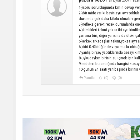
/ 24 Eylül 2007 Pazar
1-)soru sorulduğunda kimin cevap verec
2-)bir mide ve iki beyin.ayrı ayrı to
durumda çok daha kilolu olmaları ge
3-)refleks gerektirecek durumlarda ö
4-)kimlikleri tekmi yoksa iki ayrı kiml
yarısına biri, diğer yarısına da öteki ça
5-)erkek arkadaşları tekmi,yoksa ayrı ay
6-)biri üzüldüğünde veya mutlu olduğu
7-yanlış birşey yaptıklarında cezayı ki
8-uykudayken birinin su içmek için ka
9-mideleri bulandığında hangisi kusuy
10-günün 24 saati yanıbaşında birinin 
Yanıtla
(0)
(0)