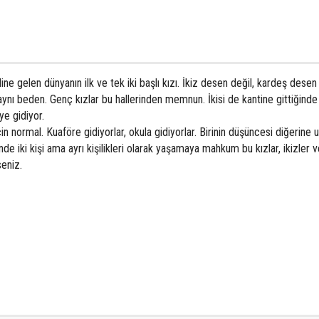
e gelen dünyanın ilk ve tek iki başlı kızı. İkiz desen değil, kardeş desen d
 aynı beden. Genç kızlar bu hallerinden memnun. İkisi de kantine gittiğinde
ye gidiyor.
çin normal. Kuaföre gidiyorlar, okula gidiyorlar. Birinin düşüncesi diğerine
nde iki kişi ama ayrı kişilikleri olarak yaşamaya mahkum bu kızlar, ikizler
v
seniz.