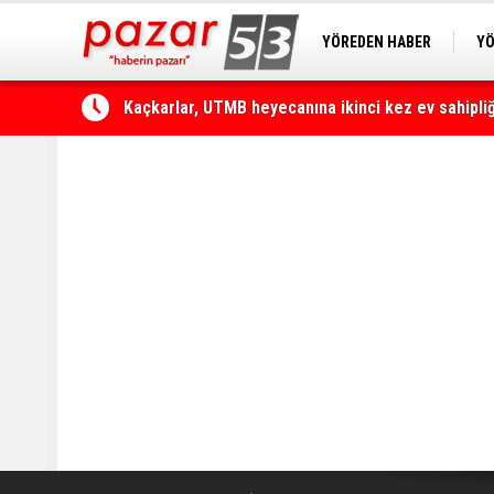
YÖREDEN HABER
YÖ
PAZAR KAMERA
RİZ
Çamlıhemşin'de otomobilin üzerine kaya düştü: 1 