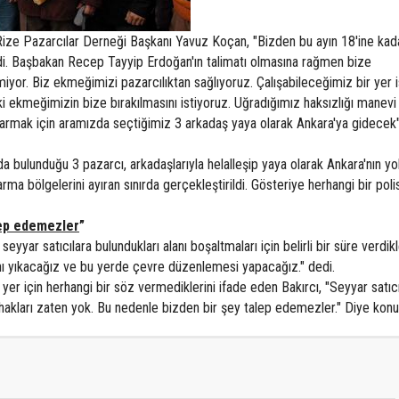
ize Pazarcılar Derneği Başkanı Yavuz Koçan, "Bizden bu ayın 18'ine kad
ndi. Başbakan Recep Tayyip Erdoğan'ın talimatı olmasına rağmen bize
miyor. Biz ekmeğimizi pazarcılıktan sağlıyoruz. Çalışabileceğimiz bir yer i
eki ekmeğimizin bize bırakılmasını istiyoruz. Uğradığımız haksızlığı manev
rmak için aramızda seçtiğimiz 3 arkadaş yaya olarak Ankara'ya gidecek
a bulunduğu 3 pazarcı, arkadaşlarıyla helalleşip yaya olarak Ankara'nın yo
arma bölgelerini ayıran sınırda gerçekleştirildi. Gösteriye herhangi bir pol
lep edemezler
”
eyyar satıcılara bulundukları alanı boşaltmaları için belirli bir süre verdikl
anı yıkacağız ve bu yerde çevre düzenlemesi yapacağız." dedi.
 yer için herhangi bir söz vermediklerini ifade eden Bakırcı, "Seyyar satıcı
hakları zaten yok. Bu nedenle bizden bir şey talep edemezler." Diye konu