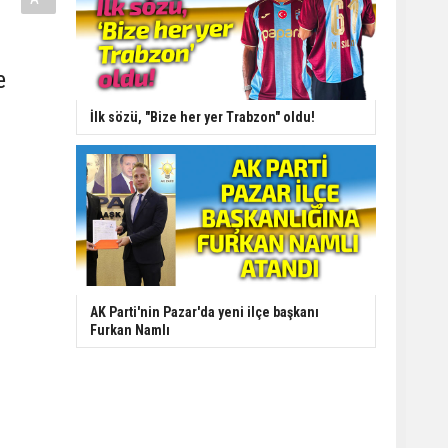
e
İlk sözü, "Bize her yer Trabzon" oldu!
AK Parti'nin Pazar'da yeni ilçe başkanı
Furkan Namlı