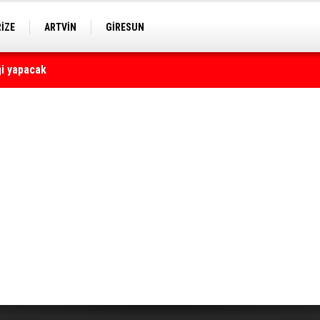
RİZE
ARTVİN
GİRESUN
yaralı