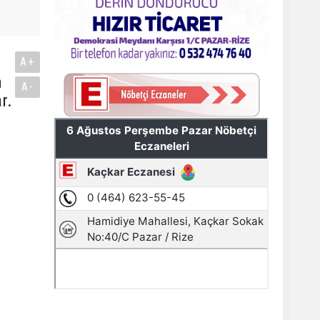
A+
m
A-
r.