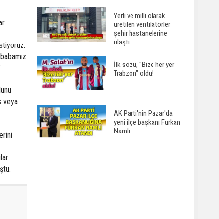
Yerli ve milli olarak
ar
üretilen ventilatörler
şehir hastanelerine
ulaştı
stiyoruz.
i babamız
İlk sözü, "Bize her yer
"
Trabzon" oldu!
lunu
is veya
AK Parti'nin Pazar'da
yeni ilçe başkanı Furkan
Namlı
erini
lar
ştu.