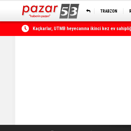
TRABZON
Çamlıhemşin'de otomobilin üzerine kaya düştü: 1 