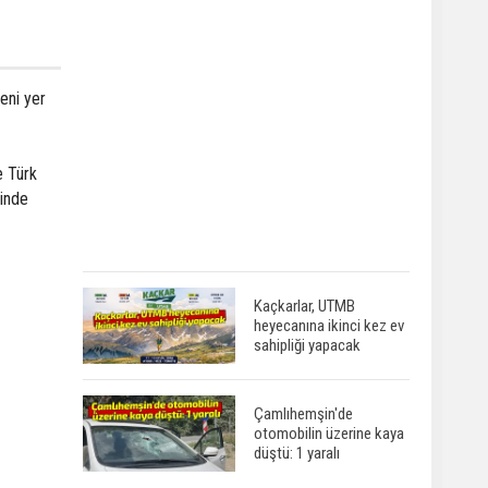
yeni yer
e Türk
linde
Kaçkarlar, UTMB
heyecanına ikinci kez ev
sahipliği yapacak
Çamlıhemşin'de
otomobilin üzerine kaya
düştü: 1 yaralı