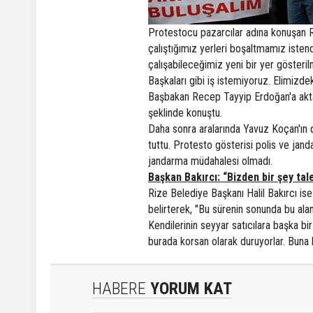
Protestocu pazarcılar adına konuşan R
çalıştığımız yerleri boşaltmamız iste
çalışabileceğimiz yeni bir yer gösteril
Başkaları gibi iş istemiyoruz. Elimizd
Başbakan Recep Tayyip Erdoğan'a akta
şeklinde konuştu.
Daha sonra aralarında Yavuz Koçan'ın d
tuttu. Protesto gösterisi polis ve jand
jandarma müdahalesi olmadı.
Başkan Bakırcı: “Bizden bir şey ta
Rize Belediye Başkanı Halil Bakırcı ise s
belirterek, "Bu sürenin sonunda bu al
Kendilerinin seyyar satıcılara başka bir
burada korsan olarak duruyorlar. Buna 
HABERE
YORUM KAT