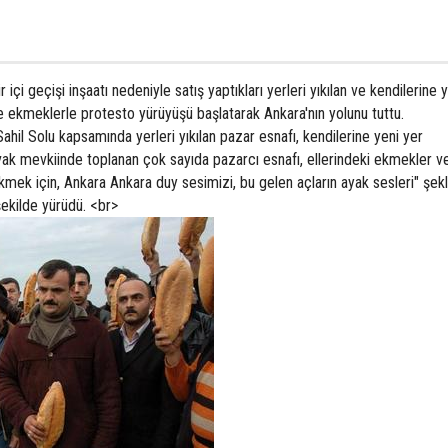
içi geçişi inşaatı nedeniyle satış yaptıkları yerleri yıkılan ve kendilerine 
e ekmeklerle protesto yürüyüşü başlatarak Ankara'nın yolunu tuttu.
hil Solu kapsamında yerleri yıkılan pazar esnafı, kendilerine yeni yer
avak mevkiinde toplanan çok sayıda pazarcı esnafı, ellerindeki ekmekler v
ekmek için, Ankara Ankara duy sesimizi, bu gelen açların ayak sesleri" şek
şekilde yürüdü. <br>