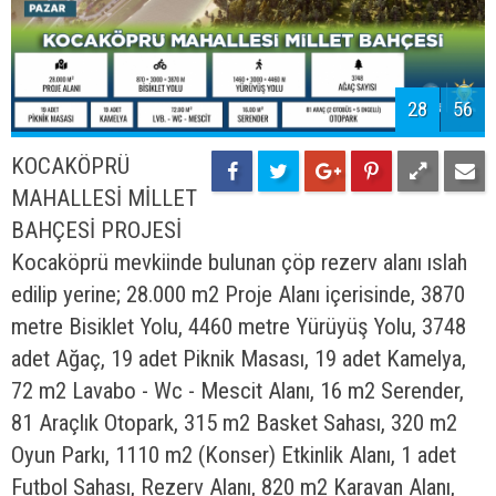
30
56
KOCAKÖPRÜ
MAHALLESİ MİLLET