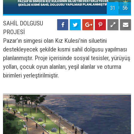
33
56
SAHİL DOLGUSU