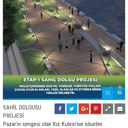
SAHİL DOLGUSU
PROJESİ
Pazar’ın simgesi olan Kız Kulesi’nin siluetini
destekleyecek şekilde kısmi sahil dolgusu yapılması
planlanmıştır. Proje içerisinde sosyal tesisler, yürüyüş
yolları, çocuk oyun alanları, yeşil alanlar ve oturma
birimleri yerleştirilmiştir.