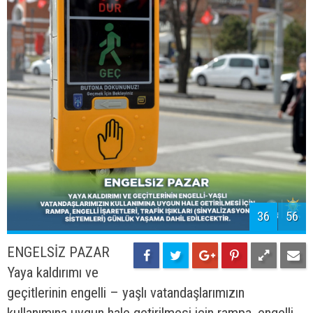
37
56
DOĞAL GAZ
Doğal gaz hizmetinin,
%70’lik kısmı tamamlanmış olup, %100’lük bir orana
ulaşması için gereken tüm çalışmalar yapılacaktır.