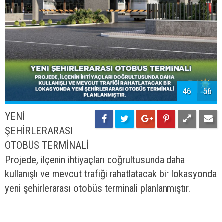
47
56
PARKLAR VE
BAHÇELER BİRİMİ
Belediye bünyesinde yeni bir birim oluşturulup, bu
birimin görevi kaldırımları, parkları, çöp kutularını,
kaldırım yanı peyzaj eklentilerini, sokak ve cadde
üzerindeki donatıların eksikliklerini en kısa sürede
tamamlamak, onarmak ve yerleştirmek olacaktır.