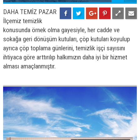
41
56
YENİ İSKELE
Sahil şehri olan
ilçemizde sosyal bir aktivite olan Olta Balıkçılığı için
daha elverişli bir ortam, ışıklandırılmış bir iskele,
manzaraya bakan oturma alanları ve seyir dürbünüyle