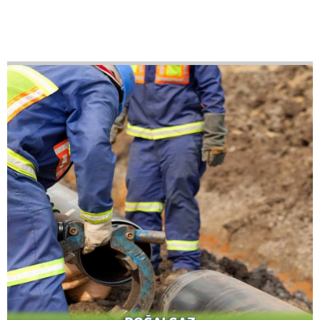
FESTİVAL-KONSER-
FUAR
Her yıl ve belli zaman aralıklarında ilçemizin ev
sahipliği yapacağı festivallerin, konserlerin, kitap-
gastronomi fuarlarının, yetişkin ve çocuk tiyatrolarının
düzenlenmesi planlanmıştır.