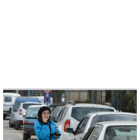
50
56
KREŞ-KADINLAR
KAFETERYASI
Belediye bünyesinde, çalışan anne babalara destek
olmak amacıyla 3-5 yaş aralığındaki çocuklara okul
öncesi kreş olanağı ve kadınların rahatlıkla vakit
geçirebileceği açık-kapalı alanları barındıran bir alan
tasarlanmıştır.