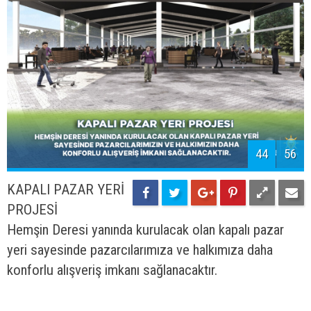
45
56
HEMŞİN DERESİ
SOSYAL ALAN
PROJESİ
Millet Bahçesi Projesi’nin bir uzantısı olarak Hemşin
Deresi boyunca yürüyüş-bisiklet yolları, oturma
birimleri, ışıklandırma elemanları ve peyzaj
çalışmalarıyla mevcut alan hayal edilen görseline
kavuşturulacaktır.