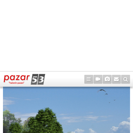
35
56
KİRAZLIK
MAHALLESİ
KONGRE MERKEZİ VE OTEL PROJESİ
Otel ve kongre merkezi, yerli-yabancı turizme, kongre
turizmine ev sahipliği yapıp, gençlerimiz için de
istihdam olanakları sağlayacaktır. Taşınacak olan çay