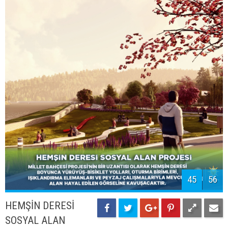
ŞEHİRLERARASI
OTOBÜS TERMİNALİ
Projede, ilçenin ihtiyaçları doğrultusunda daha
kullanışlı ve mevcut trafiği rahatlatacak bir lokasyonda
yeni şehirlerarası otobüs terminali planlanmıştır.