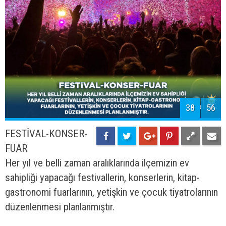
39
56
DAHA TEMİZ PAZAR
İlçemiz temizlik
konusunda örnek olma gayesiyle, her cadde ve
sokağa geri dönüşüm kutuları, çöp kutuları koyulup
ayrıca çöp toplama günlerini, temizlik işçi sayısını
ihtiyaca göre arttırılıp halkımızın daha iyi bir hizmet
alması amaçlanmıştır.