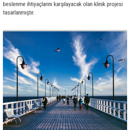
42
56
ÖSYM SINAV
MERKEZİ
Gençlerimize yaşadıkları şehirde sınava girme kolaylığı
sağlamak amacıyla ilçemize sınav merkezi statüsü
kazandırılacaktır.