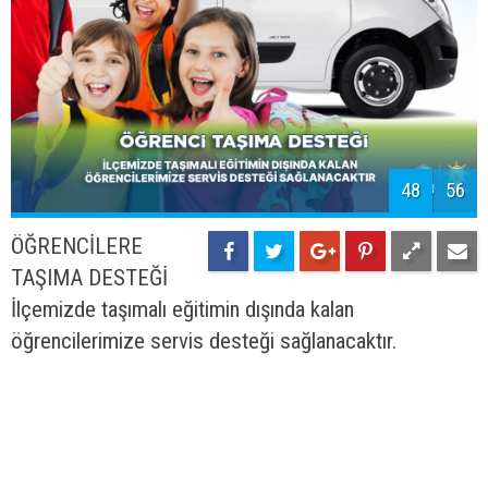
49
56