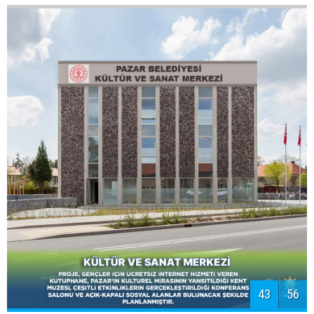
KAPALI PAZAR YERİ
PROJESİ
Hemşin Deresi yanında kurulacak olan kapalı pazar
yeri sayesinde pazarcılarımıza ve halkımıza daha
konforlu alışveriş imkanı sağlanacaktır.