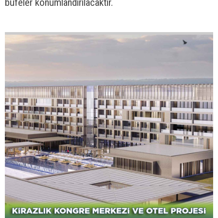
36
56
ENGELSİZ PAZAR
Yaya kaldırımı ve
geçitlerinin engelli – yaşlı vatandaşlarımızın
kullanımına uygun hale getirilmesi için rampa, engelli
işaretleri, trafik ışıkları (sinyalizasyon sistemleri)
günlük yaşama dahil edilecektir.