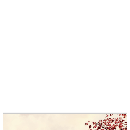
46
56
YENİ