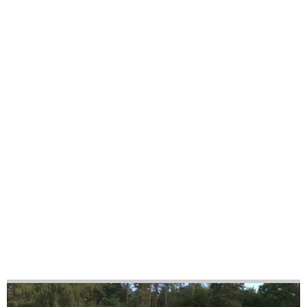
48
56
ÖĞRENCİLERE