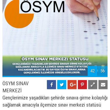
43
56
KÜLTÜR MERKEZİ
Proje, gençler için
ücretsiz internet hizmeti veren Kütüphane, Pazar’ın
kültürel mirasının yansıtıldığı Kent Müzesi, çeşitli
etkinliklerin gerçekleştirildiği Konferans Salonu ve
Açık-Kapalı Sosyal Alanlar bulunacak şekilde
planlanmıştır.