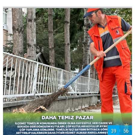
KÜÇÜK DOSTLAR
HAYVAN BAKIM
KLİNİĞİ
Belediye bünyesinde bulunan Veterinerlik biriminin
faaliyet alanını genişletecek ve küçük dostlarımıza
daha sağlıklı bir yaşam alanı, tedavi hizmeti ve
beslenme ihtiyaçlarını karşılayacak olan klinik projesi
tasarlanmıştır.