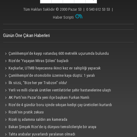
Tüm Hakları Saklıdır © 2000
Pazar 53
| 0 540 612 53 53 |
Haber Scripti
Günün Öne Çıkan Haberleri
Çamlıhemşin'de kayıp vatandaş 600 metrelik uçurumda bulundu
Rize’de ‘Yaşayan Miras Şöleni’ başladı
Kaçkarlar, UTMB heyecanına ikinci kez ev sahipliği yapacak
Çamlıhemşin'de otomobilin üzerine kaya düştü: 1 yaralı
İlk sözü, "Bize her yer Trabzon" oldu!
Yerli ve milli olarak üretilen ventilatörler şehir hastanelerine ulaştı
AK Parti'nin Pazar'da yeni ilçe başkanı Furkan Namlı
Rize'de 4 gündür boru içinde sıkışan kediyi çay üreticileri kurtardı
Rizeli'nin pratik zekası
Rizeli iş adamına saldırı anı kamerada
Bakan Şimşek Rize'de iş dünyası temsilcileriyle bir araya
Tahta arabalar yuvarlandı yaralanan olmadı