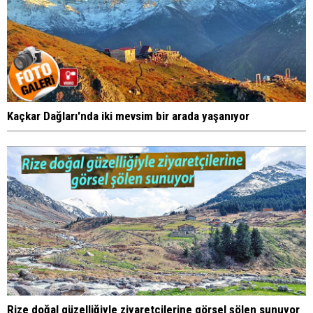
Kaçkar Dağları'nda iki mevsim bir arada yaşanıyor
Rize doğal güzelliğiyle ziyaretçilerine görsel şölen sunuyor