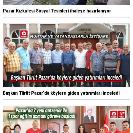
Pazar Kızkulesi Sosyal Tesisleri ihaleye hazırlanıyor
Başkan Türüt Pazar'da köylere giden yatırımları inceledi