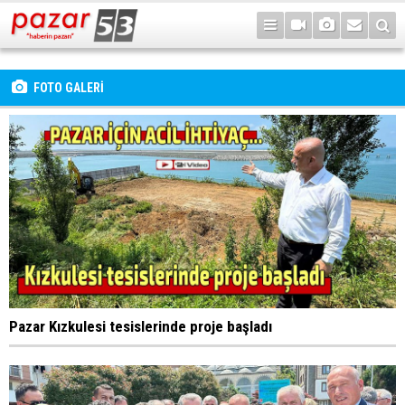
FOTO GALERİ
Pazar Kızkulesi tesislerinde proje başladı