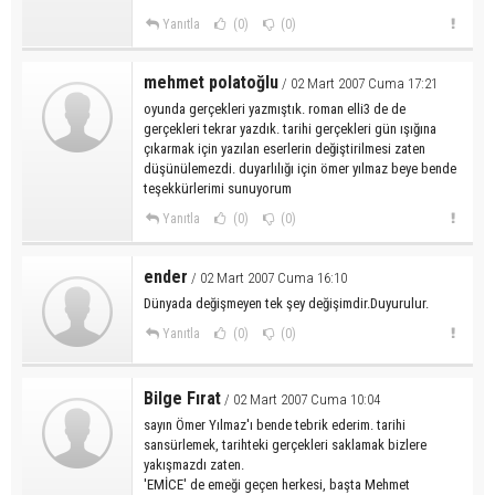
Yanıtla
(0)
(0)
mehmet polatoğlu
/ 02 Mart 2007 Cuma 17:21
oyunda gerçekleri yazmıştık. roman elli3 de de
gerçekleri tekrar yazdık. tarihi gerçekleri gün ışığına
çıkarmak için yazılan eserlerin değiştirilmesi zaten
düşünülemezdi. duyarlılığı için ömer yılmaz beye bende
teşekkürlerimi sunuyorum
Yanıtla
(0)
(0)
ender
/ 02 Mart 2007 Cuma 16:10
Dünyada değişmeyen tek şey değişimdir.Duyurulur.
Yanıtla
(0)
(0)
Bilge Fırat
/ 02 Mart 2007 Cuma 10:04
sayın Ömer Yılmaz'ı bende tebrik ederim. tarihi
sansürlemek, tarihteki gerçekleri saklamak bizlere
yakışmazdı zaten.
'EMİCE' de emeği geçen herkesi, başta Mehmet