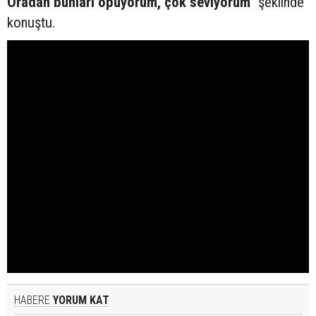
Oradan bunları öpüyorum, çok seviyorum
" şeklinde
konuştu.
HABERE
YORUM KAT