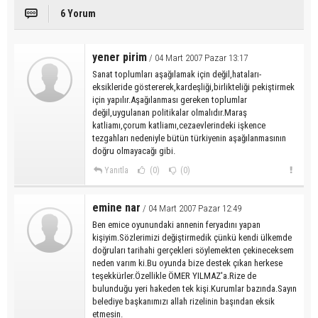
6 Yorum
yener pirim
/ 04 Mart 2007 Pazar 13:17
Sanat toplumları aşağılamak için değil,hataları-
eksikleride göstererek,kardeşliği,birlikteliği pekiştirmek
için yapılır.Aşağılanması gereken toplumlar
değil,uygulanan politikalar olmalıdır.Maraş
katliamı,çorum katliamı,cezaevlerindeki işkence
tezgahları nedeniyle bütün türkiyenin aşağılanmasının
doğru olmayacağı gibi.
Yanıtla
(0)
(0)
emine nar
/ 04 Mart 2007 Pazar 12:49
Ben emice oyunundaki annenin feryadını yapan
kişiyim.Sözlerimizi değiştirmedik çünkü kendi ülkemde
doğruları tarihahi gerçekleri söylemekten çekineceksem
neden varım ki.Bu oyunda bize destek çıkan herkese
teşekkürler.Özellikle ÖMER YILMAZ'a.Rize de
bulunduğu yeri hakeden tek kişi.Kurumlar bazında.Sayın
belediye başkanımızı allah rizelinin başından eksik
etmesin.