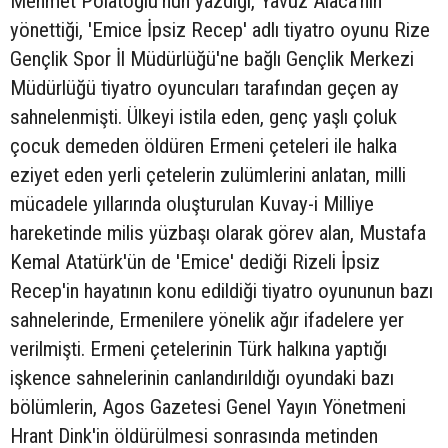
Mehmet Polatoğlu'nun yazdığı, Yavuz Alaca'nın
yönettiği, 'Emice İpsiz Recep' adlı tiyatro oyunu Rize
Gençlik Spor İl Müdürlüğü'ne bağlı Gençlik Merkezi
Müdürlüğü tiyatro oyuncuları tarafından geçen ay
sahnelenmişti. Ülkeyi istila eden, genç yaşlı çoluk
çocuk demeden öldüren Ermeni çeteleri ile halka
eziyet eden yerli çetelerin zulümlerini anlatan, milli
mücadele yıllarında oluşturulan Kuvay-i Milliye
hareketinde milis yüzbaşı olarak görev alan, Mustafa
Kemal Atatürk'ün de 'Emice' dediği Rizeli İpsiz
Recep'in hayatının konu edildiği tiyatro oyununun bazı
sahnelerinde, Ermenilere yönelik ağır ifadelere yer
verilmişti. Ermeni çetelerinin Türk halkına yaptığı
işkence sahnelerinin canlandırıldığı oyundaki bazı
bölümlerin, Agos Gazetesi Genel Yayın Yönetmeni
Hrant Dink'in öldürülmesi sonrasında metinden