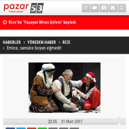
Rize’de ‘Yaşayan Miras Şöleni’ başladı
HABERLER
YÖREDEN HABER
RİZE
Emice, sansüre boyun eğmedi!
22:55
01 Mart 2007