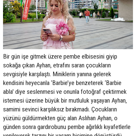
Bir gün işe gitmek üzere pembe elbisesini giyip
sokağa çıkan Ayhan, etrafını saran çocukların
sevgisiyle karşılaştı. Miniklerin yanına gelerek
kendisini heyecanla ‘Barbie’ye benzeterek ‘Barbie
abla' diye seslenmesi ve onunla fotoğraf çektirmek
istemesi üzerine büyük bir mutluluk yaşayan Ayhan,
samimi sevinci karşılıksız bırakmadı. Çocukların
yüzünü güldürmekten güç alan Aslıhan Ayhan, o
günden sonra gardırobunu pembe ağırlıklı kıyafetlerle
yenileyerek tarzını bir yaşam biçimine dönüştürdü.