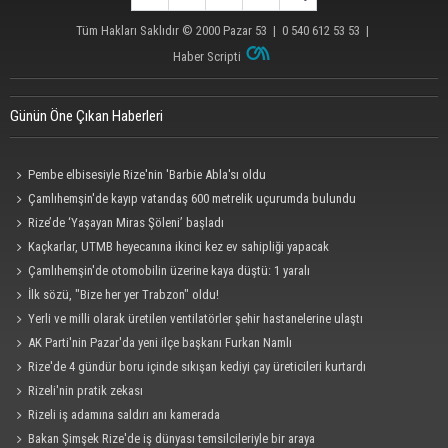
Tüm Hakları Saklıdır © 2000
Pazar 53
| 0 540 612 53 53 |
Haber Scripti
Günün Öne Çıkan Haberleri
Pembe elbisesiyle Rize'nin 'Barbie Abla'sı oldu
Çamlıhemşin'de kayıp vatandaş 600 metrelik uçurumda bulundu
Rize’de ‘Yaşayan Miras Şöleni’ başladı
Kaçkarlar, UTMB heyecanına ikinci kez ev sahipliği yapacak
Çamlıhemşin'de otomobilin üzerine kaya düştü: 1 yaralı
İlk sözü, "Bize her yer Trabzon" oldu!
Yerli ve milli olarak üretilen ventilatörler şehir hastanelerine ulaştı
AK Parti'nin Pazar'da yeni ilçe başkanı Furkan Namlı
Rize'de 4 gündür boru içinde sıkışan kediyi çay üreticileri kurtardı
Rizeli'nin pratik zekası
Rizeli iş adamına saldırı anı kamerada
Bakan Şimşek Rize'de iş dünyası temsilcileriyle bir araya