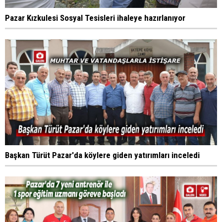
Pazar Kızkulesi Sosyal Tesisleri ihaleye hazırlanıyor
Başkan Türüt Pazar'da köylere giden yatırımları inceledi