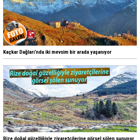
Kaçkar Dağları'nda iki mevsim bir arada yaşanıyor
Rize doğal güzelliğiyle ziyaretçilerine görsel şölen sunuyor