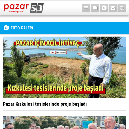
FOTO GALERİ
Pazar Kızkulesi tesislerinde proje başladı