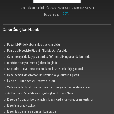
Tüm Hakları Saklıdır © 2000
Pazar 53
| 0 540 612 53 53 |
Haber Scripti
Günün Öne Çıkan Haberleri
Pazar MHP'de Haberal ilçe başkanı oldu
Pembe elbisesiyle Rize'nin 'Barbie Abla'sı oldu
Çamlıhemşin'de kayıp vatandaş 600 metrelik uçurumda bulundu
Rize’de ‘Yaşayan Miras Şöleni’ başladı
Kaçkarlar, UTMB heyecanına ikinci kez ev sahipliği yapacak
Çamlıhemşin'de otomobilin üzerine kaya düştü: 1 yaralı
İlk sözü, "Bize her yer Trabzon" oldu!
Yerli ve milli olarak üretilen ventilatörler şehir hastanelerine ulaştı
AK Parti'nin Pazar'da yeni ilçe başkanı Furkan Namlı
Rize'de 4 gündür boru içinde sıkışan kediyi çay üreticileri kurtardı
Rizeli'nin pratik zekası
Rizeli iş adamına saldırı anı kamerada