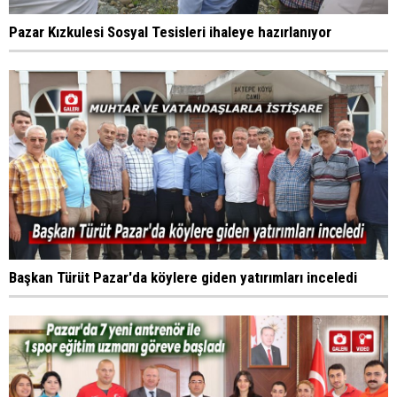
Pazar Kızkulesi Sosyal Tesisleri ihaleye hazırlanıyor
Başkan Türüt Pazar'da köylere giden yatırımları inceledi