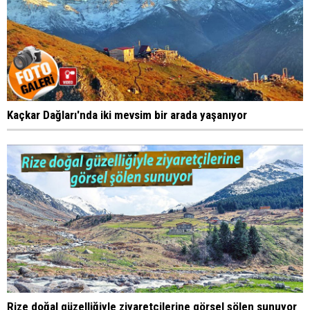
Kaçkar Dağları'nda iki mevsim bir arada yaşanıyor
Rize doğal güzelliğiyle ziyaretçilerine görsel şölen sunuyor