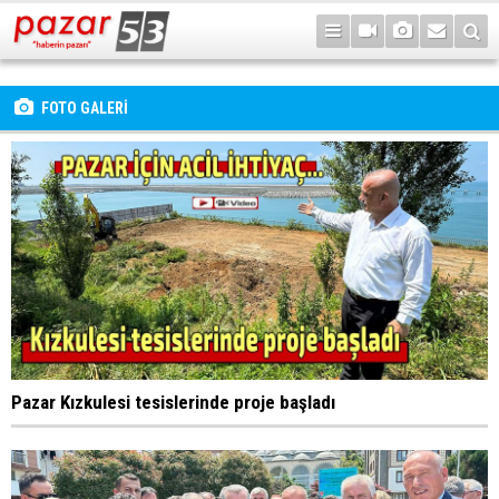
FOTO GALERİ
Pazar Kızkulesi tesislerinde proje başladı