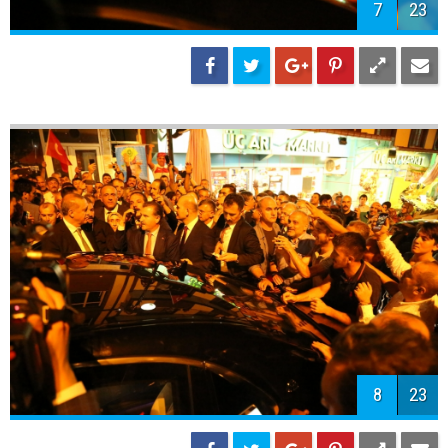
7
23
8
23