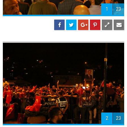
1
23
2
23