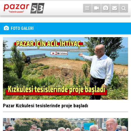
FOTO GALERİ
Pazar Kızkulesi tesislerinde proje başladı