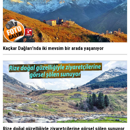
Kaçkar Dağları'nda iki mevsim bir arada yaşanıyor
Rize doğal güzelliğiyle ziyaretçilerine görsel şölen sunuyor