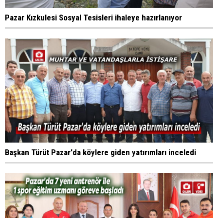
Pazar Kızkulesi Sosyal Tesisleri ihaleye hazırlanıyor
Başkan Türüt Pazar'da köylere giden yatırımları inceledi