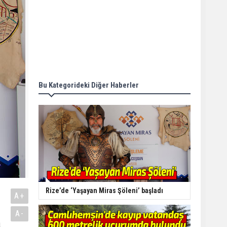
Bu Kategorideki Diğer Haberler
Rize’de ‘Yaşayan Miras Şöleni’ başladı
A+
A-
a