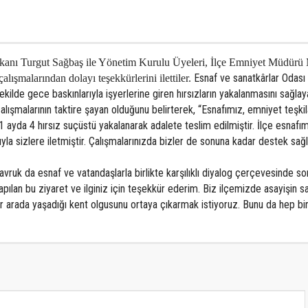
şkanı Turgut Sağbaş ile Yönetim Kurulu Üyeleri, İlçe Emniyet Müdürü
Esnaf ve sanatkârlar Odası
ışmalarından dolayı teşekkürlerini ilettiler.
kilde gece baskınlarıyla işyerlerine giren hırsızların yakalanmasını sağlay
ışmalarının taktire şayan olduğunu belirterek, “Esnafımız, emniyet teşkil
n 1 ayda 4 hırsız suçüstü yakalanarak adalete teslim edilmiştir. İlçe esnafı
yla sizlere iletmiştir. Çalışmalarınızda bizler de sonuna kadar destek sa
uk da esnaf ve vatandaşlarla birlikte karşılıklı diyalog çerçevesinde sor
pılan bu ziyaret ve ilginiz için teşekkür ederim. Biz ilçemizde asayişin sağ
ir arada yaşadığı kent olgusunu ortaya çıkarmak istiyoruz. Bunu da hep bir