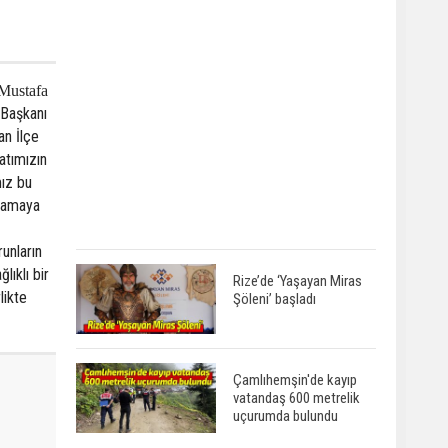
 Mustafa
 Başkanı
an İlçe
atımızın
mız bu
ğlamaya
unların
lıklı bir
Rize’de ‘Yaşayan Miras
likte
Şöleni’ başladı
Çamlıhemşin'de kayıp
vatandaş 600 metrelik
uçurumda bulundu