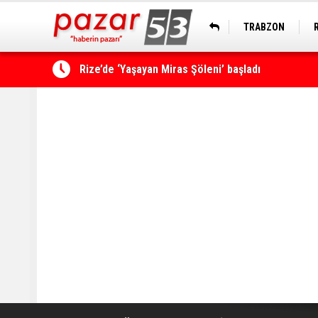
TRABZON
Çamlıhemşin'de kayıp vatandaş 600 metrelik uçu