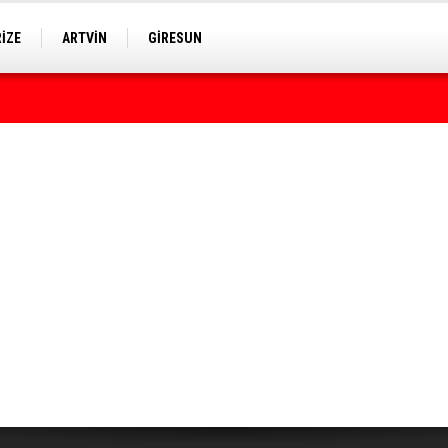
RİZE
ARTVİN
GİRESUN
rumda bulundu