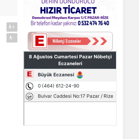
A+
A-