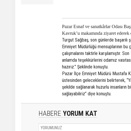
Pazar Esnaf ve sanatkârlar Odası Ba
Kavruk’u makamında ziyaret ederek çal
Turgut Sağbaş, son günlerde başarılı şe
Emniyet Müdürlüğü mensuplarının bu çal
çalışmalarını taktirle karşılamıştır. So
anlamda teşekkürlerini odamız vasıtası
hazırız.” Şeklinde konuştu.
Pazar İlçe Emniyet Müdürü Mustafa Kavr
üstesinden geleceklerini belirterek, “Ya
şekilde sağlanarak huzurlu insanların b
sağlayabiliriz” diye konuştu.
HABERE
YORUM KAT