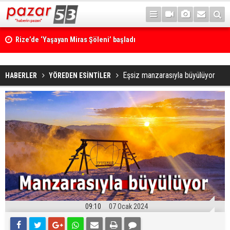
Rize’de ‘Yaşayan Miras Şöleni’ başladı
Eşsiz manzarasıyla büyülüyor
HABERLER
YÖREDEN ESİNTİLER
09:10
07 Ocak 2024