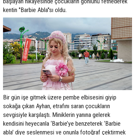
başlayan hikayesinde çocukların gönlünü fethederek
kentin "Barbie Abla"sı oldu.
Bir gün işe gitmek üzere pembe elbisesini giyip
sokağa çıkan Ayhan, etrafını saran çocukların
sevgisiyle karşılaştı. Miniklerin yanına gelerek
kendisini heyecanla ‘Barbie’ye benzeterek ‘Barbie
abla' diye seslenmesi ve onunla fotoğraf çektirmek