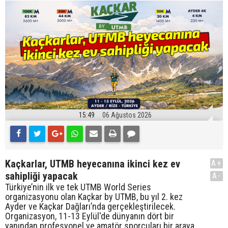
15:49
06 Ağustos 2026
Kaçkarlar, UTMB heyecanına ikinci kez ev
A+
sahipliği yapacak
A-
Türkiye’nin ilk ve tek UTMB World Series
organizasyonu olan Kaçkar by UTMB, bu yıl 2. kez
Ayder ve Kaçkar Dağları’nda gerçekleştirilecek.
Organizasyon, 11-13 Eylül'de dünyanın dört bir
yanından profesyonel ve amatör sporcuları bir araya