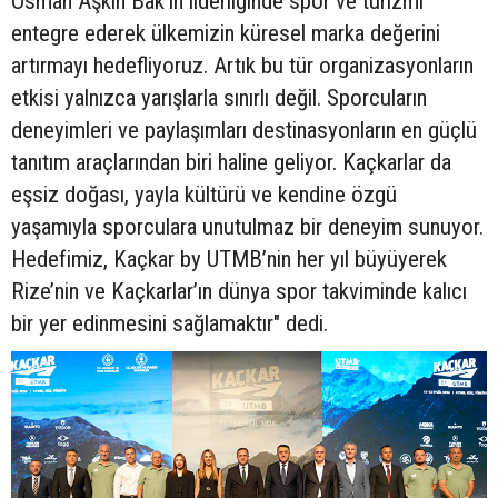
Osman Aşkın Bak’ın liderliğinde spor ve turizmi
entegre ederek ülkemizin küresel marka değerini
artırmayı hedefliyoruz. Artık bu tür organizasyonların
etkisi yalnızca yarışlarla sınırlı değil. Sporcuların
deneyimleri ve paylaşımları destinasyonların en güçlü
tanıtım araçlarından biri haline geliyor. Kaçkarlar da
eşsiz doğası, yayla kültürü ve kendine özgü
yaşamıyla sporculara unutulmaz bir deneyim sunuyor.
Hedefimiz, Kaçkar by UTMB’nin her yıl büyüyerek
Rize’nin ve Kaçkarlar’ın dünya spor takviminde kalıcı
bir yer edinmesini sağlamaktır" dedi.