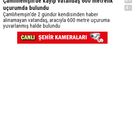
Çamlıhemşin'de kayıp vatandaş 600 metrelik
A+
uçurumda bulundu
A-
Çamlıhemşin'de 2 gündür kendisinden haber
alınamayan vatandaş, aracıyla 600 metre uçuruma
yuvarlanmış halde bulundu