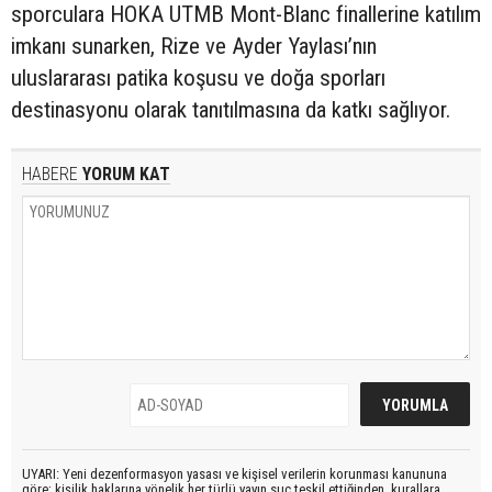
sporculara HOKA UTMB Mont-Blanc finallerine katılım
imkanı sunarken, Rize ve Ayder Yaylası’nın
uluslararası patika koşusu ve doğa sporları
destinasyonu olarak tanıtılmasına da katkı sağlıyor.
HABERE
YORUM KAT
UYARI: Yeni dezenformasyon yasası ve kişisel verilerin korunması kanununa
göre; kişilik haklarına yönelik her türlü yayın suç teşkil ettiğinden, kurallara