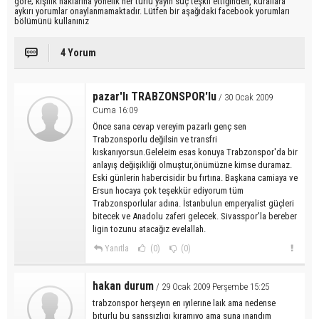
göre; kişilik haklarına yönelik her türlü yayın suç teşkil ettiğinden, kurallara
aykırı yorumlar onaylanmamaktadır. Lütfen bir aşağıdaki facebook yorumları
bölümünü kullanınız
4 Yorum
pazar'lı TRABZONSPOR'lu
/ 30 Ocak 2009
Cuma 16:09
Önce sana cevap vereyim pazarlı genç sen
Trabzonsporlu değilsin ve transfri
kıskanıyorsun.Geleleim esas konuya Trabzonspor'da bir
anlayış değişikliği olmuştur,önümüzne kimse duramaz.
Eski günlerin habercisidir bu fırtına. Başkana camiaya ve
Ersun hocaya çok teşekkür ediyorum tüm
Trabzonsporlular adına. İstanbulun emperyalist güçleri
bitecek ve Anadolu zaferi gelecek. Sivasspor'la bereber
ligin tozunu atacağız evelallah.
Yanıtla
(0)
(0)
hakan durum
/ 29 Ocak 2009 Perşembe 15:25
trabzonspor herşeyın en ıyılerıne laık ama nedense
bıturlu bu sanşsızlıgı kıramıyo ama suna ınandım