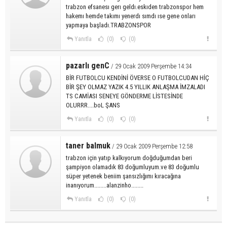
trabzon efsanesı gerı geldı.eskıden trabzonspor hem
hakemı hemde takımı yenerdı sımdı ıse gene onları
yapmaya başladı.TRABZONSPOR
Yanıtla
(0)
(0)
pazarlı genC
/ 29 Ocak 2009 Perşembe 14:34
BİR FUTBOLCU KENDİNİ ÖVERSE O FUTBOLCUDAN HİÇ
BİR ŞEY OLMAZ YAZIK 4.5 YILLIK ANLAŞMA İMZALADI
TS CAMİASI SENEYE GÖNDERME LİSTESİNDE
OLURRR....boL ŞANS
Yanıtla
(0)
(0)
taner balmuk
/ 29 Ocak 2009 Perşembe 12:58
trabzon için yatıp kalkıyorum doğduğumdan beri
şampiyon olamadık 83 doğumluyum.ve 83 doğumlu
süper yetenek beniim şansızlığımı kıracağına
inanıyorum........alanzinho........
Yanıtla
(0)
(0)