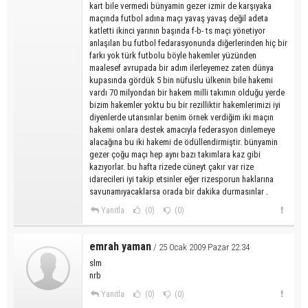
kart bile vermedi bünyamin gezer izmir de karşıyaka
maçında futbol adına maçı yavaş yavaş değil adeta
katletti ikinci yarının başında f-b- ts maçı yönetiyor
anlaşılan bu futbol fedarasyonunda diğerlerinden hiç bir
farkı yok türk futbolu böyle hakemler yüzünden
maalesef avrupada bir adım ilerleyemez zaten dünya
kupasında gördük 5 bin nüfuslu ülkenin bile hakemi
vardı 70 milyondan bir hakem milli takımın olduğu yerde
bizim hakemler yoktu bu bir rezilliktir hakemlerimizi iyi
diyenlerde utansınlar benim örnek verdiğim iki maçın
hakemi onlara destek amacıyla federasyon dinlemeye
alacağına bu iki hakemi de ödüllendirmiştir. bünyamin
gezer çoğu maçı hep aynı bazı takımlara kaz gibi
kazıyorlar. bu hafta rizede cüneyt çakır var rize
idarecileri iyi takip etsinler eğer rizesporun haklarına
savunamıyacaklarsa orada bir dakika durmasınlar .
Yanıtla
(0)
(0)
emrah yaman
/ 25 Ocak 2009 Pazar 22:34
slm
nrb
Yanıtla
(0)
(0)