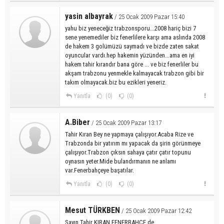
yasin albayrak
/ 25 Ocak 2009 Pazar 15:40
yahu biz yeneceğiz trabzonsporu...2008 hariç bizi 7
sene yenemediler biz fenerlilere karşı ama aslında 2008
de hakem 3 golümüzü saymadı ve bizde zaten sakat
oyuncular vardı.hep hakemin yüzünden...ama en iyi
hakem tahir kırandır bana göre ... ve biz fenerliler bu
akşam trabzonu yenmekle kalmayacak trabzon gibi bir
takım olmayacak.biz bu ezikleri yeneriz.
Yanıtla
(0)
(0)
A.Biber
/ 25 Ocak 2009 Pazar 13:17
Tahir Kıran Bey ne yapmaya çalışıyor.Acaba Rize ve
Trabzonda bir yatırım mı yapacak da şirin görünmeye
çalışıyor.Trabzon çıksın sahaya çatır çatır topunu
oynasın yeter.Mide bulandırmanın ne anlamı
var.Fenerbahçeye başatılar.
Yanıtla
(0)
(0)
Mesut TÜRKBEN
/ 25 Ocak 2009 Pazar 12:42
Sayın Tahir KIRAN FENERBAHÇE de