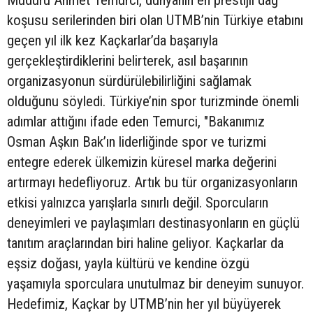
Müdürü Ahmet Temurci, dünyanın en prestijli dağ
koşusu serilerinden biri olan UTMB’nin Türkiye etabını
geçen yıl ilk kez Kaçkarlar’da başarıyla
gerçekleştirdiklerini belirterek, asıl başarının
organizasyonun sürdürülebilirliğini sağlamak
olduğunu söyledi. Türkiye’nin spor turizminde önemli
adımlar attığını ifade eden Temurci, "Bakanımız
Osman Aşkın Bak’ın liderliğinde spor ve turizmi
entegre ederek ülkemizin küresel marka değerini
artırmayı hedefliyoruz. Artık bu tür organizasyonların
etkisi yalnızca yarışlarla sınırlı değil. Sporcuların
deneyimleri ve paylaşımları destinasyonların en güçlü
tanıtım araçlarından biri haline geliyor. Kaçkarlar da
eşsiz doğası, yayla kültürü ve kendine özgü
yaşamıyla sporculara unutulmaz bir deneyim sunuyor.
Hedefimiz, Kaçkar by UTMB’nin her yıl büyüyerek