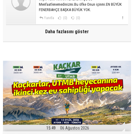
Menfaatlenemedinizmi.Bu öfke Onun içinmi.EN BÜYÜK
FENERBAHÇE BAŞKA BÜYÜK YOK.
Yanıtla
(0)
(0)
Daha fazlasını göster
15:49
06 Ağustos 2026