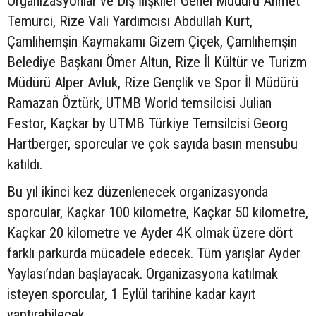
Organizasyonlar ve Dış İlişkiler Genel Müdürü Ahmet
Temurci, Rize Vali Yardımcısı Abdullah Kurt,
Çamlıhemşin Kaymakamı Gizem Çiçek, Çamlıhemşin
Belediye Başkanı Ömer Altun, Rize İl Kültür ve Turizm
Müdürü Alper Avluk, Rize Gençlik ve Spor İl Müdürü
Ramazan Öztürk, UTMB World temsilcisi Julian
Festor, Kaçkar by UTMB Türkiye Temsilcisi Georg
Hartberger, sporcular ve çok sayıda basın mensubu
katıldı.
Bu yıl ikinci kez düzenlenecek organizasyonda
sporcular, Kaçkar 100 kilometre, Kaçkar 50 kilometre,
Kaçkar 20 kilometre ve Ayder 4K olmak üzere dört
farklı parkurda mücadele edecek. Tüm yarışlar Ayder
Yaylası’ndan başlayacak. Organizasyona katılmak
isteyen sporcular, 1 Eylül tarihine kadar kayıt
yaptırabilecek.