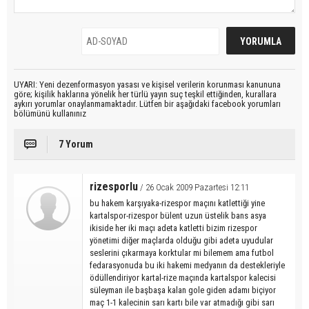
UYARI: Yeni dezenformasyon yasası ve kişisel verilerin korunması kanununa
göre; kişilik haklarına yönelik her türlü yayın suç teşkil ettiğinden, kurallara
aykırı yorumlar onaylanmamaktadır. Lütfen bir aşağıdaki facebook yorumları
bölümünü kullanınız
7 Yorum
rizesporlu
/ 26 Ocak 2009 Pazartesi 12:11
bu hakem karşıyaka-rizespor maçını katlettiği yine
kartalspor-rizespor bülent uzun üstelik bans asya
ikiside her iki maçı adeta katletti bizim rizespor
yönetimi diğer maçlarda olduğu gibi adeta uyudular
seslerini çıkarmaya korktular mi bilemem ama futbol
fedarasyonuda bu iki hakemi medyanın da destekleriyle
ödüllendiriyor kartal-rize maçında kartalspor kalecisi
süleyman ile başbaşa kalan gole giden adamı biçiyor
maç 1-1 kalecinin sarı kartı bile var atmadığı gibi sarı