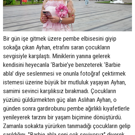
Bir gün işe gitmek üzere pembe elbisesini giyip
sokağa çıkan Ayhan, etrafını saran çocukların
sevgisiyle karşılaştı. Miniklerin yanına gelerek
kendisini heyecanla ‘Barbie’ye benzeterek ‘Barbie
abla' diye seslenmesi ve onunla fotoğraf çektirmek
istemesi üzerine büyük bir mutluluk yaşayan Ayhan,
samimi sevinci karşılıksız bırakmadı. Çocukların
yüzünü güldürmekten güç alan Aslıhan Ayhan, o
günden sonra gardırobunu pembe ağırlıklı kıyafetlerle
yenileyerek tarzını bir yaşam biçimine dönüştürdü.
Zamanla sokakta yürürken tanımadığı çocukların gelip
sarıldığını, "Barbie abla seni çok seviyoruz" diyerek